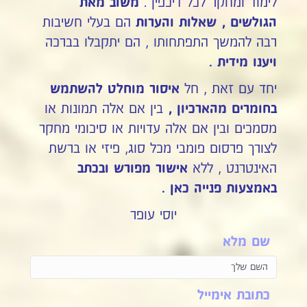
לימוד ומחקר לכל דיכפין .
משוב מאת
הם בעלי חשיבות
הגולשים , שאלות והערות
רבה להמשך התפתחותו , הם יתקבלו בברכה
ויענו מידית .
יחד עם זאת , חל
איסור מוחלט להשתמש
בין אם אלה תמונות או
בחומרים מהארכיון ,
מסמכים ובין אם אלה עדויות או סיכומי מחקר
לצורך פרסום פומבי מכל סוג, פיזי או ברשת
האינטרנט , ללא
אישור מפורש ובכתב
באמצעות פנייה כאן .
יוסי עופר
שם מלא
כתובת אימייל