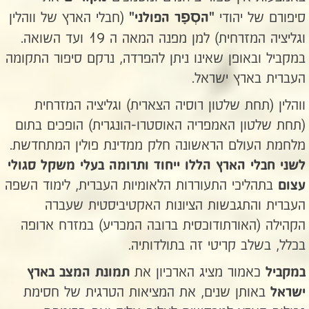
סְפָ
סיפורם של יהודי
(חבלי הארץ של ווהלין
"ה
ר הפולני"
וגליציה המזרחית) למן מפנה המאה ה 19 ועד השואה.
במקביל ובאופן שאינו ניתן להפרדה, נרקם סיפור התקומה
העברית בארץ ישראל.
ווהלין (תחת שלטון רוסיה הצארית) וגליציה המזרחית
(תחת שלטון האמפריה האוסטרו-הונגרית) הופכים בתום
מלחמת העולם הראשונה חלק ממדינת פולין המתחדשת.
לשני חבלי הארץ הללו ייחוד ותרומה בעלי משקל סגולי
בתהליכי התעוררות הלאומיות העברית, לימוד השפה
עצום
העברית והתגבשות הציונות האקטיביסטית שעברה
הקהילה (האורתודוכסית ברובה המכריע) במזרח ארופה
בכלל, בשלב קריטי זה בתולדותיה.
כאמור מציג הארכיון את
במקביל
תמונת המצב בארץ
באותן שנים, את המציאות הטרגית של חסימת
ישראל