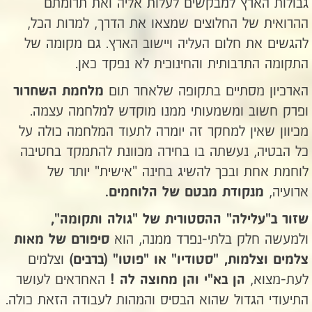
גבולות הארץ למבקשים לעלות אליה ואת תרומתם
ההרואית של החלוצים שמצאו את הדרך, למרות הכל,
להגשים את חלום העליה ויישוב הארץ. גם מקומה של
התקומה התרבותית והחינוכית לא נפקד כאן.
הארכיון מסתיים בתקופה שלאחר תום
מלחמת השחרור
ופרק חשוב ומשמעותי ממנו מוקדש למלחמה עצמה.
מכיוון שאין למחקר זה יומרה לתעוד המלחמה כולה על
כל הבטיה, נעשתה בו בחירה מכוונת להתמקד בחטיבה
לוחמת אחת ובכך להשיג בחינה "אישית" יותר של
ארועיה,
מנקודת מבטם של הלוחמים.
שזור ב"עלילה" ההסטורית של "גולה ותקומה",
ולמעשה חלק בלתי-נפרד ממנה, הוא
סיפורם של
מאות
וצלמים
צלמים וצלמות, "סטודיו" או "פוטו" (ברבים)
לעת-מצוא,
האחראים לעושר
הן בא"י והן מחוצה לה !
התיעודי הגדול שהוא הבסיס והמהות לעבודה הזאת כולה.