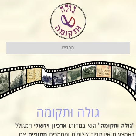
תפריט
גולה וּתקומה
הוא במהותו
המגולל
"גולה ותקומה"
ארכיון ויזואלי
באמצעות אין ספור צילומים ומסמכים
את
מקוריים