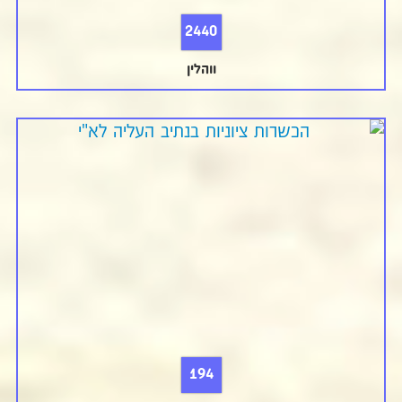
2440
ווהלין
194