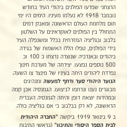
הרצחני שפרעו הפולנים ביהודי העיר בחודש
נובמבר 1918 לא נעלמו מעיניו. הימים היו ימי
תום מלחמת העולם הראשונה ומאבק דמים
התחולל בין הפולנים לאוקראינים על השלטון
בלבוב ובגליציה המזרחית בכלל ומשנפלה העיר
בידי הפולנים, טפלו הללו האשמות של בגידה
ביהודים ובאנרכיה שנוצרה נרצחו כ 100 וכ
500 נוספים נפצעו. יצירתה של מערכת חינוך
נפרדת ליהודים היתה בעיניו של מינצר צו השעה.
ומנהיגים
הנוער היהודי סער ודחף למעשה
מבוגרים נענו ונרתמו לביצועו. הגמנסיה אכן קמה
ובמהירות יוצאת דופן והיתה לגמנסיה העברית
הראשונה, לא רק בבלבוב כי אם בגליציה כולה.
ב 9 בינואר 1919 ביקשה
"החברה היהודית
(בראשי התיבות
לבית הספר היסודי והתיכון"