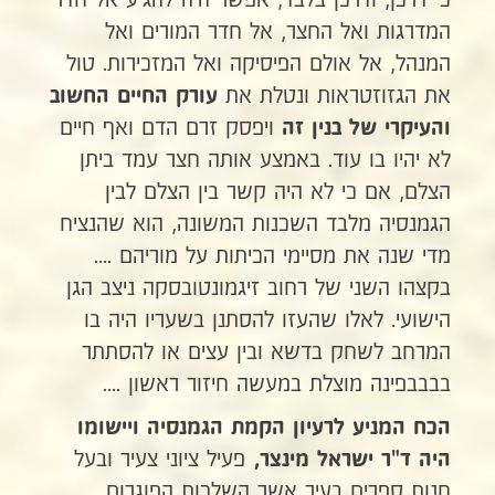
כי דרכן, ודרכן בלבד, אפשר היה להגיע אל חדר
המדרגות ואל החצר, אל חדר המורים ואל
המנהל, אל אולם הפיסיקה ואל המזכירות. טול
את הגזוזטראות ונטלת את
עורק החיים החשוב
ויפסק זרם הדם ואף חיים
והעיקרי של בנין זה
לא יהיו בו עוד. באמצע אותה חצר עמד ביתן
הצלם, אם כי לא היה קשר בין הצלם לבין
הגמנסיה מלבד השכנות המשונה, הוא שהנציח
מדי שנה את מסיימי הכיתות על מוריהם ....
בקצהו השני של רחוב זיגמונטובסקה ניצב הגן
הישועי. לאלו שהעזו להסתנן בשעריו היה בו
המרחב לשחק בדשא ובין עצים או להסתתר
בבבבפינה מוצלת במעשה חיזור ראשון ....
הכח המניע לרעיון הקמת הגמנסיה ויישומו
פעיל ציוני צעיר ובעל
היה
ד"ר ישראל מינצר,
חנות ספרים בעיר אשר השלכות הפוגרום