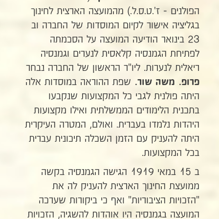
הפולנים - ז'.ט.ס.ל.) מהמועצה הארצית לחינוך
בגליציה אישור לקיום המוסדות של החברה וב
23 בינואר הודיעה המועצה על הסכמתה
לפתיחת הגמנסיה קלאסית לנערים וגמנסיה
ריאלית לנערות. ליו"ר הראשון של החברה נבחר
שפת ההוראה במוסדות אלה
פרופ. משה שור.
היתה פולנית לגבי כל המקצועות שנקבעו
בתכנית הלימודים הממשלתית ואילו מקצועות
היהדות נלמדו בעברית. ואולם, המטרה העיקרית
היתה להעניק עם הזמן השכלה תיכונית עברית
בכל המקצועות.
ב 15 במאי 1919 הגישה הגמנסיה בקשה
ממועצת החינוך הארצית להעניק לה את
"הזכויות הציבוריות" ואף כי ביקורות שערכה
המועצה בגמנסיה היו אוהדות להשגיה, הזכויות