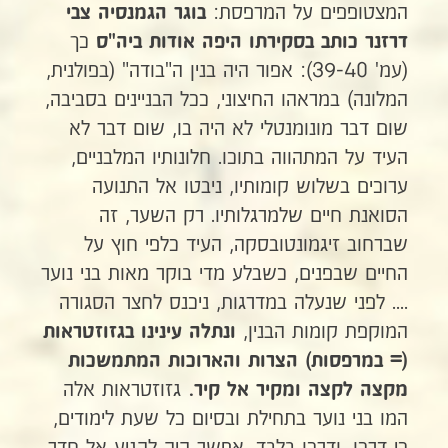
המצטופפים על המרפסת:
בוגר הגמנסיה צבי
כך
דרזנר כותב בסקירתו היפה אודות ביה"ס
(עמ' 39-40): אפור היה בנין ה"בודה" (בפולנית,
המלונה) במראהו החיצוני, ככל הבניינים בסביבה,
שום דבר מונומנטלי לא היה בו, שום דבר לא
העיד על המתהווה בתוכו. חלונותיו המלבניים,
ערוכים בשלוש קומותיו, ניבטו אל התנועה
הסואנת חיים שלמרגלותיו. רק השער, זה
שברחוב זיגמונטובסקה, העיד כלפי חוץ על
החיים שבפנים, כשבלע מדי בוקר מאות בני נוער
.... לפני שנעלה במדרגות, ניכנס לחצר הסגורה
המוקפת קומות הבנין,
ונתלה עינינו בגזוזטראות
(= במרפסות) הצרות והארוכות המתמשכות
גזוזטראות אלה
מקצה לקצה ומקיר אל קיר.
המו בני נוער בתחילת ובסיום כל שעת לימודים,