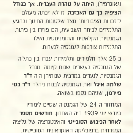
וגאוגרפיה),
היתה על טהרת
העברית. אך כגודל
. זו לא זכתה מעולם
הציפיה
כך גם האכזבה
ל"זכויות הציבוריות" מצד שלטונות החינוך ובהגיע
התלמידים לכיתה השביעית, הם פוזרו בין כיתות
הגמנסיות הקלאסית וההומניסטית ואילו
התלמידות צורפות לגמנסיה לנערות.
כ 25 אלף תלמידים ותלמידות עברו בין כתליה
של הגמנסיה בעשרים שנות קיומה. מנהל
הגמנסיות לנערים במרבית שנותיהן היה
ד"ר
ואת הגמנסיה לבנות ניהלה
שלמה איגל
ד"ר בטי
שניהם נספו בשואה.
פיירמן,
המחזור ה 21 של הגמנסיה שסיים לימודיו
ביודש יוני 1939 היה האחרון.
חודשים מספר
והאינטגרציה של גליציה
לאחר הכיבוש הסובייטי
המזרחית ברפובליקה האוקראינית הסובייטית,