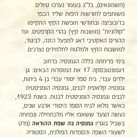
(חשמונאים), בל"ג בעומר נערכו טיולים
משותפים לחורשות היפות שליד הכפר
בז'וכוביצה ובחודשי חופשת הקיץ התקיימו
"קולוניות" (מושבות קיץ) בהרי הקרפטים. ועד
ההורים האקטיבי דאג למפעל הזנה, לביגוד,
למושבות הקיץ ולמלגות לתלמידים נצרכים.
בימי פריחתה כללה הגמנסיה ברחוב
זיגמונטובסקה 17 את המוסדות הבאים: גן
ילדים עברי, בית ספר יסודי עברי בן 4 כיתות,
גמנסיה קלאסית לבנים, גמנסיה הומניסטית
לבנים וגמנסיה הומניסטית לבנות. בשנת 1923,
כאשר מלאו לבית הספר היסודי ארבע שנים,
נעשה הצעד ששאפו אליו מלכתחילה ונפתחה
בשביל בוגריו
(פרט
גמנסיה בה שפת ההוראה
לשעורי השפה והספרות הפולנית, הסטוריה