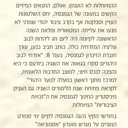
ההמיוחלות לא הוענקו. ואולם, התנאים הפיזיים
הקשים במעונה של הגמנסיה, יחס השלטונות
העויין וספקנות אף בקרב ציבור יהודי שמרני לא
מנעו את עלייתה המטאורית ומלאת השנה
הראשונה לקיומה היה ליום חג ליהדות לבוב
וגליציה המזרחית כולה. כותב חביב כנען, עורך
חוברת הזיכרון לגמנסיה, בעמ' 8: "אזרחי לבוב
היהודים סקרו בגאווה את השגיה ביודעם כי היא
נהפכה לנכס חיוני, למוצב התרבות הלאומית,
למרכז מחנך ראשון במעלה לנוער היהודי".
לקראת פתיחת שנת הלימודים השניה גם העניק
מיניסטריון החינוך לגמנסיה את ה"זכויות
הציבוריות" המיוחלות.
בחודשי הקיץ נהגה הגמנסיה לקיים ימי ספורט
המוניים על מגרש מועדון "אסמוניאה"