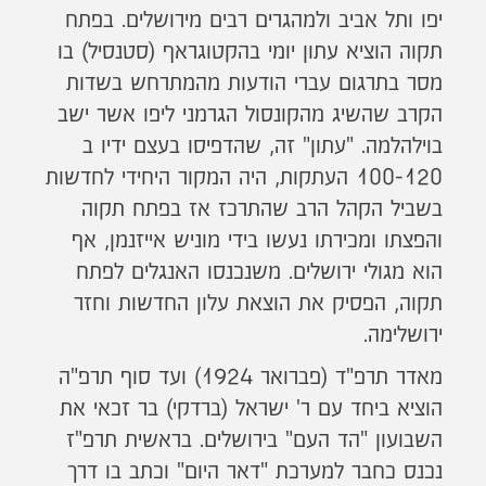
יפו ותל אביב ולמהגרים רבים מירושלים. בפתח
תקוה הוציא עתון יומי בהקטוגראף (סטנסיל) בו
מסר בתרגום עברי הודעות מהמתרחש בשדות
הקרב שהשיג מהקונסול הגרמני ליפו אשר ישב
בוילהלמה. "עתון" זה, שהדפיסו בעצם ידיו ב
100-120 העתקות, היה המקור היחידי לחדשות
בשביל הקהל הרב שהתרכז אז בפתח תקוה
והפצתו ומכירתו נעשו בידי מוניש אייזנמן, אף
הוא מגולי ירושלים. משנכנסו האנגלים לפתח
תקוה, הפסיק את הוצאת עלון החדשות וחזר
ירושלימה.
מאדר תרפ"ד (פברואר 1924) ועד סוף תרפ"ה
הוציא ביחד עם ר' ישראל (ברדקי) בר זכאי את
השבועון "הד העם" בירושלים. בראשית תרפ"ז
נכנס כחבר למערכת "דאר היום" וכתב בו דרך