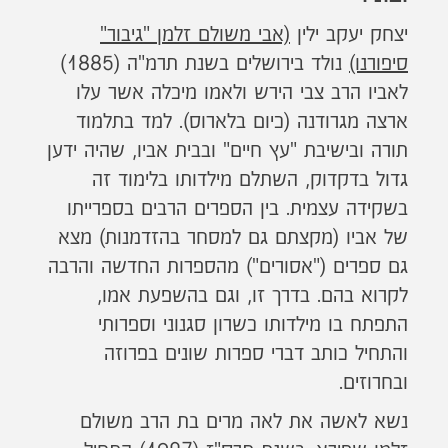
יצחק יעקב ילין
(אבי משולם זלמן "גיבור"
סיפורנו)
נולד בירושלים בשנת תרמ"ה (1885)
לאביו הרב צבי הירש ולאמו מיכלה אשר עלו
ארצה מגרודנה (כיום בלארוס). למד בתלמוד
תורה ובישיבת "עץ חיים" ובבית אביו, שהיה ידען
גדול בדקדוק, השתלם מילדותו בלימוד זה
בשקידה עצמית. בין הספרים הרבים בספרייתו
של אביו (מקצתם גם למסחר בהזדמנות) מצא
גם ספרים ("אסורים") מהספרות החדשה והרבה
לקרוא בהם. בדרך זו, וגם בהשפעת אמו,
התפתח בו מילדותו כשרון סגנוני וספרותי
והתחיל כותב דברי ספרות שונים בפרוזה
ובחרוזים.
נשא לאשה את לאה מרים בת הרב משולם