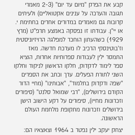
קבע את הפרק "מיום עד יום" (2-3 מאמרי
תגובה והערכה על ענינים אקטואליים) ולעיתים
קרובות גם מאמרים במדורים אחרים בחתימת י.
או יי"ן. עבודתו זו נפסקה באמצע תרפ"ט (מרץ
1929) כשהעתון הוחכר למפלגה הרויזיוניסטית
וז'בוטינסקי הרכיב לו מערכת חדשה. מאז
התמסר ילין לעבודות ספרותיות אחרות, הוציא
ספר לימוד לדקדוק, חלקו הראשון לניקוד וחלקו
השני לתורת הפעלים. ערך וכתב את הספרים
"שפה ודקדוק בתלמוד", "אבותינו" (מחיי הדור
הקודם בירושלים), "רבי שמואל סלנט" (סיפורים
וזכרונות מחייו), סיפורים על רקע הישוב הישן
בירושלים וזכרונות מתקופת מלחמת העולם
הראשונה.
יצחק יעקב ילין נפטר ב 1964 וצאצאיו הם: