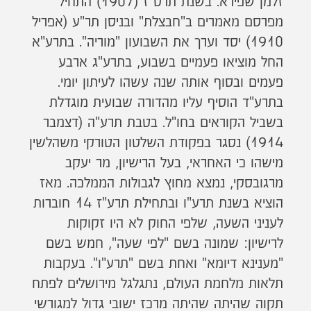
זלמן שפירא. בשנת תרס"ז (1907) התחיל
מפרסם מאמרים ב"חבצלת" ובניסן תר"ע (אפריל
1910) יסד וערך את השבועון "מוריה". בתרע"א
החל מוציאו פעמיים בשבוע, בתרע"ג ארבע
פעמים ובסוף אותה שנה עשהו לעיתון יומי.
בתרע"ד הוסיף עליו מהדורה שבועית מוגדלת
בשביל הקוראים בחו"ל. בטבת תרע"ה (דצמבר
1914) נסגר בפקודת השלטון הטורקי משהלשין
מישהו כי האחראי, בעל הרישיון, מר יעקב
מרגובסקי, נמצא מחוץ לגבולות הממלכה. מאז
הוציא בשנת תרע"ו ובתחילת תרע"ז 14 חוברות
לעניני השעה, שלפי החוק לא היו זקוקות
לרישיון: שמונה בשם "לפי שעה", חמש בשם
"מענינא דיומא" ואחת בשם "תרע"ו". בעקבות
תלאות מלחמת העולם, נתגלגל מירושלים לפתח
תקוה שהיתה שהיתה מרכז ישובי גדול למגורשי