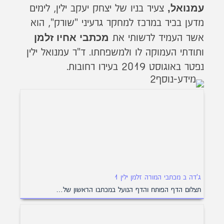
עמנואל,
צעיר בניו של יצחק יעקב ילין, לימים
מדען בכיר במרכז למחקר גרעיני "שורק", הוא
מכתבי אחיו זלמן
אשר העמיד לרשותי את
ותודתי העמוקה לו ולמשפחתו. ד"ר עמנואל ילין
נפטר באוגוסט 2019 בעירו רחובות.
ג'דה ב מכתבי המורה זלמן ילין 1
תצלום הדף הפותח והדף הנועל במכתבו הראשון של…