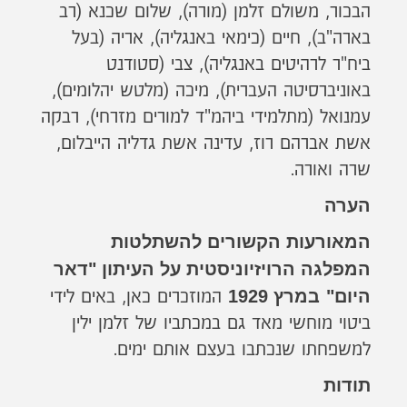
הבכור, משולם זלמן (מורה), שלום שכנא (רב
בארה"ב), חיים (כימאי באנגליה), אריה (בעל
ביח"ר לרהיטים באנגליה), צבי (סטודנט
באוניברסיטה העברית), מיכה (מלטש יהלומים),
עמנואל (מתלמידי ביהמ"ד למורים מזרחי), רבקה
אשת אברהם רוז, עדינה אשת גדליה הייבלום,
שרה ואורה.
הערה
המאורעות הקשורים להשתלטות
המפלגה הרויזיוניסטית על העיתון "דאר
היום"
במרץ 1929
המוזכרים כאן, באים לידי
ביטוי מוחשי מאד גם במכתביו של זלמן ילין
למשפחתו שנכתבו בעצם אותם ימים.
תודות