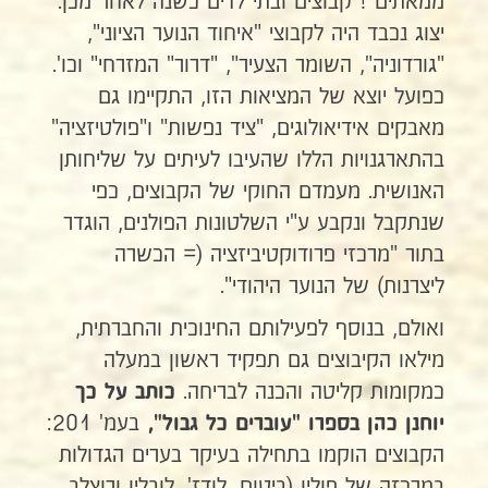
ממאתים ! קבוצים ובתי לדים כשנה לאחר מכן.
יצוג נכבד היה לקבוצי "איחוד הנוער הציוני",
"גורדוניה", השומר הצעיר", "דרור" המזרחי" וכו'.
כפועל יוצא של המציאות הזו, התקיימו גם
מאבקים אידיאולוגים, "ציד נפשות" ו"פולטיזציה"
בהתארגנויות הללו שהעיבו לעיתים על שליחותן
האנושית. מעמדם החוקי של הקבוצים, כפי
שנתקבל ונקבע ע"י השלטונות הפולנים, הוגדר
בתור "מרכזי פרודוקטיביזציה (= הכשרה
ליצרנות) של הנוער היהודי".
ואולם, בנוסף לפעילותם החינוכית והחברתית,
מילאו הקיבוצים גם תפקיד ראשון במעלה
כמקומות קליטה והכנה לבריחה.
כותב על כך
בעמ' 201:
יוחנן כהן בספרו "עוברים כל גבול",
הקבוצים הוקמו בתחילה בעיקר בערים הגדולות
במרכזה של פולין (ביטום, לודז', לובלין ורוצלב