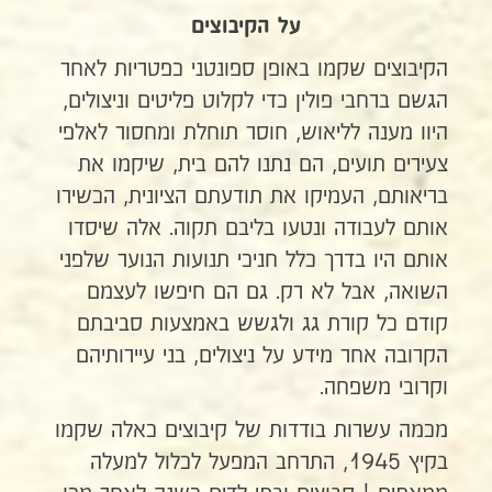
על הקיבוצים
הקיבוצים שקמו באופן ספונטני כפטריות לאחר
הגשם ברחבי פולין כדי לקלוט פליטים וניצולים,
היוו מענה לליאוש, חוסר תוחלת ומחסור לאלפי
צעירים תועים, הם נתנו להם בית, שיקמו את
בריאותם, העמיקו את תודעתם הציונית, הכשירו
אותם לעבודה ונטעו בליבם תקוה. אלה שיסדו
אותם היו בדרך כלל חניכי תנועות הנוער שלפני
השואה, אבל לא רק. גם הם חיפשו לעצמם
קודם כל קורת גג ולגשש באמצעות סביבתם
הקרובה אחר מידע על ניצולים, בני עיירותיהם
וקרובי משפחה.
מכמה עשרות בודדות של קיבוצים כאלה שקמו
בקיץ 1945, התרחב המפעל לכלול למעלה