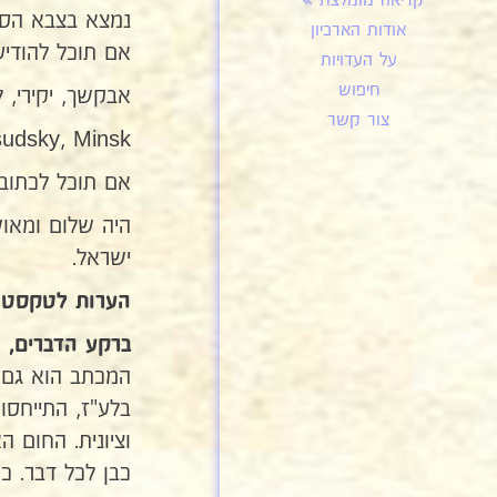
קריאה מומלצת
נמצא בצבא הסרב
אודות הארכיון
אם תוכל להודיע
על העדויות
חיפוש
אבקשך, יקירי, 
צור קשר
a-Rela, Ulica Pilsudsky, Minsk
אם תוכל לכתוב
היה שלום ומאוש
ישראל.
הערות לטקסט
ברקע הדברים,
המכתב הוא גם ע
בלע"ז, התייחסו
וציונית. החום 
כבן לכל דבר. 