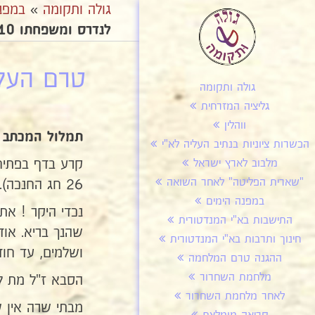
גולה ותקומה
»
במפנ
לנדרס ומשפחתו 10א
טרם העלי
גולה ותקומה
גליציה המזרחית
ווהלין
תמלול המכתב
הכשרות ציוניות בנתיב העליה לא"י
מלבוב לארץ ישראל
"שארית הפליטה" לאחר השואה
26 חג החנכה).
במפנה הימים
התישבות בא"י המנדטורית
שהנך בריא. אוד
חינוך ותרבות בא"י המנדטורית
ושלמים, עד חוד
ההגנה טרם המלחמה
מלחמת השחרור
הסבא ז"ל מת לפני ש
לאחר מלחמת השחרור
מבתי שרה אין ש