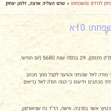
צחק לנדרס ומשפחתו
»
טרם העליה ארצה, זלמן יצחק
תו 10א
קרע בדף בפתיח משמיט ככל הנראה את שם העיירה איהומן. לאחר מכן: (ק"ק מינסק), 29 בכסלו שנת 5680 (יום חמישי,
מיום ט"ז חשון קיבלתי ביום השישי, 27 בכסלו. אני מודה לאל שהחיני והגיעני לקבל ממך מכתב
י מכתבים וידיעות כי המה תודה לאל בריאים
ויוץ אשר בסרביה. אישה, הד"ר נח שניאורסון,