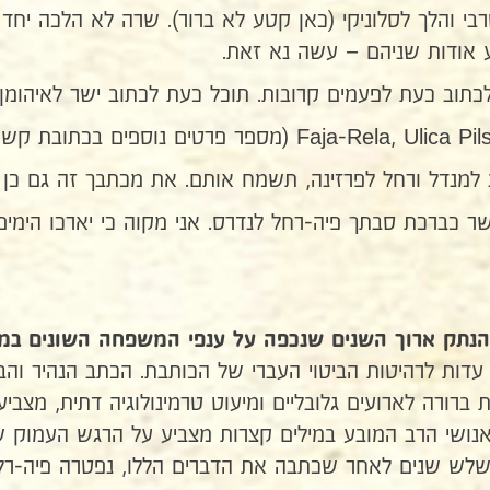
י והלך לסלוניקי (כאן קטע לא ברור). שרה לא הלכה יחד
 אודות שניהם – עשה נא זאת.
לכתוב כעת לפעמים קרובות. תוכל כעת לכתוב ישר לאיהומן 
Faj (מספר פרטים נוספים בכתובת קשה לפיענוח).
 למנדל ורחל לפרזינה, תשמח אותם. את מכתבך זה גם כן
ר כברכת סבתך פיה-רחל לנדרס. אני מקוה כי יארכו הימים
הנתק ארוך השנים שנכפה על ענפי המשפחה השונים ב
דות לרהיטות הביטוי העברי של הכותבת. הכתב הנהיר וה
ת ברורה לארועים גלובליים ומיעוט טרמינולוגיה דתית, מצ
האנושי הרב המובע במילים קצרות מצביע על הרגש העמוק
כשלש שנים לאחר שכתבה את הדברים הללו, נפטרה פיה-רל