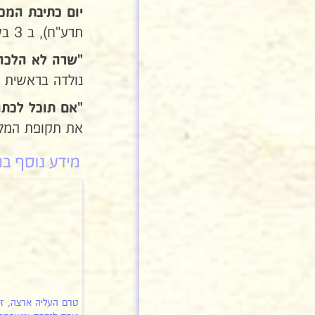
יום כתיבת המכ
תרע"ח), ב 3 בשבט
"שרה לא הלכה 
נולדה בראשית 1919.
"אם תוכל לכתו
את תקופת המלח
טרם העליה ארצה, זל