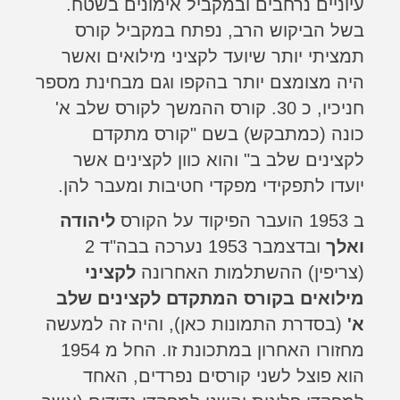
עיוניים נרחבים ובמקביל אימונים בשטח.
בשל הביקוש הרב, נפתח במקביל קורס
תמציתי יותר שיועד לקציני מילואים ואשר
היה מצומצם יותר בהקפו וגם מבחינת מספר
חניכיו, כ 30. קורס ההמשך לקורס שלב א'
כונה (כמתבקש) בשם "קורס מתקדם
לקצינים שלב ב" והוא כוון לקצינים אשר
יועדו לתפקידי מפקדי חטיבות ומעבר להן.
ב 1953 הועבר הפיקוד על הקורס
ליהודה
ואלך
ובדצמבר 1953 נערכה בבה"ד 2
(צריפין) ההשתלמות האחרונה
לקציני
מילואים בקורס המתקדם לקצינים שלב
א'
(בסדרת התמונות כאן), והיה זה למעשה
מחזורו האחרון במתכונת זו. החל מ 1954
הוא פוצל לשני קורסים נפרדים, האחד