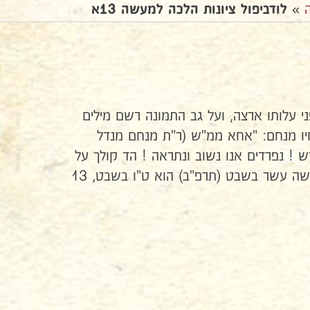
»
לודביפול ציונות הלכה למעשה 13א
י עלותו ארצה, ועל גב התמונה רשם מילים
יו מנחם: "אחא ממ"ש (ר"ת מנחם מנדל
ש ! נפרדים אנו נשוב ונתראה ! הד קולך על
הרי יהודה ! וכו'. התאריך, חמישה עשר בשבט (תרפ"ב) הוא ט"ו בשבט, 13