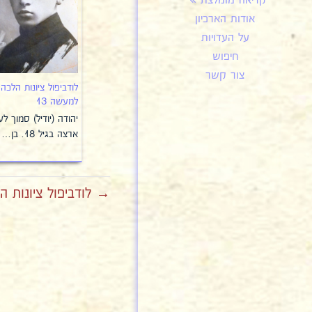
קריאה מומלצת
אודות הארכיון
על העדויות
חיפוש
צור קשר
לודביפול ציונות הלכה
למעשה 13
יהודה (יודיל) סמוך לעל
ארצה בגיל 18. בן…
→ לודביפול ציונות ה