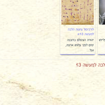
לודביפול ציונות הלכה
למעשה 13א
ייתו
יהודה הצטלם ברובנה
ימים לפני עלותו ארצה,
ועל…
לכה למעשה 13