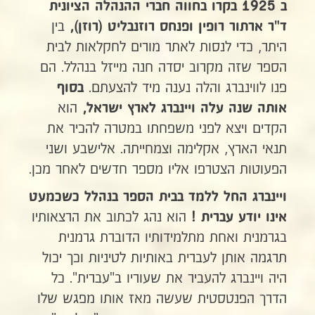
ב 1925 בקרו בחווה
חברי ההנהלה הציונית
בין
ד"ר ארתור רופין ופנחס רוזנבליט (רוזן),
היתר, כדי לנסות לאתר מורים לחקלאות לבית
הספר שזה מקרוב יסדה חנה מייזל בנהלל. הם
פנו לווינברג והלה נענה מיד להצעתם.
בסוף
הוא
אותה שנה עלה ויינברג לארץ ישראל,
הקדים ויצא לפני משפחתו במטרה להכיר את
תנאי הארץ, אקלימה וצמחייתה. אלישבע ושני
הפעוטות הצטרפו אליו מספר חדשים לאחר מכן.
ויינברג החל ללמד בבית הספר בנהלל כשכמעט
הוא נהג לכתוב את הרצאותיו
אינו יודע עברית !
בגרמנית ואחת מתלמידותיו הדוברת גרמנית
תרגמה אותן לעברית באותיות לטיניות וכך יכול
היה ויינברג להעביר את שעוריו ב"עברית". כל
הדרך הפנטסטית שעשה מאז אותו מפגש שלו