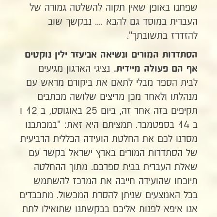
שפתנו באופן שאין תקוה להשלטה גמורה של
העברית במוסד גם להבא .... נבקשך שוב
להזדרז בתשובתך".
הסתדרות המורים ונשיאה אביעזר ילין נוקטים
נציגי הארגון מגיעים
אף הם פעולה מיידית.
לבית הספר מבלי לתאם את ביקורם מראש עם
מנהלתו ולאחר מכן מריצים שלושה מכתבים
תקיפים בזה אחר זה, ביום 25 באוגוסט, ב 12 ו
ב 14 בספטמבר. תמציתם היא זאת: "במכתבנו
מסרנו לכם את החלטת הועידה הכללית הרביעית
של הסתדרות המורים בארץ ישראל בקשר עם
שאלת העברית בבית ספרכם. מתוך ההחלטה
תיוכחו שהועידה חייבה את המרכז להשתמש
בכל האמצעים שניתן להסרת המכשול. מתכבדים
אנו איפא לפנות אליכם בבקשתנו שתואילו לתת