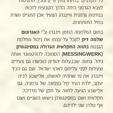
כל הקלפים. בהיותו נתין זר (רומני), התגיסות
לצבא הגרמני היתה הדרך הטבעית לזכות
בנתינות גרמנית וויינברג הצעיר אכן התגייס ושרת
בחיל התותחנים.
בתום המלחמה הוזמן ויינברג ע"י
האגרונום
לקבל על עצמו את ניהול מחלקת
שלמה דיק
הגננות
בחווה החקלאית הגדולה במסינגוורק
הסמוכה לדורטמונד אותה
)
MESSINGWERK
(
ניהל. בחווה שבבעלות יהודית הוכשרו גם צעירים
וצעירות לפני עלייתם לארץ ישראל. שם גם הכיר
ויינברג את מי שתהיה לאשתו, אלישבע לבית
יעקב, ילדת העיר קיל בצפונה של גרמניה. גם
אלישבע הגיעה לחווה על תקן של מדריכה
חקלאית ושם במסינגוורק נישאו השניים ושם
אף נולדו שני ילדיהם.