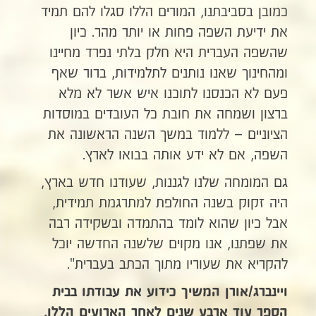
כמובן בסביבתנו, המורים הללו סגלו להם תמיד
את ידיעת השפה פחות או יותר מהר. כיון
שהשפה העברית היא חלק בלתי נפרד מחיינו
ומהחינוך שאנו נותנים לתלמידות, ברור שאף
פעם לא הכנסנו לתוכנו איש אשר לא מלא
ברצון ושמחה את חובת כל העובדים במוסדות
הציוניים – ללמוד במשך השנה הראשונה את
השפה, אם לא ידע אותה בבואו לארץ.
גם המומחה שלנו לגננות, שעודנו חדש בארץ,
היה זקוק בשנה החולפת למתרגמת תמידית,
אבל כיון שהוא לומד בהתמדה ובשקידה רבה
את שפתנו, אנו מקוים שלשנה החדשה יוכל
להקריא את שעוריו מתוך הכתב בעברית".
ויינברג/אורן המשיך כידוע את עבודתו בבית
הספר עוד ארבע שנים לאחר הארועים הללו,