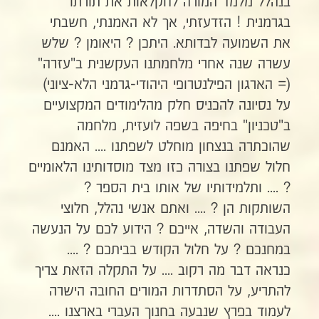
בנהלל מלמד המורה לחקלאות את תורתו
בגרמנית ! הזדעזתי, אך לא האמנתי, חשבתי
את השמועה לבדותא. היתכן ? היאומן ? שלש
עשרה שנה אחרי מלחמתנו העקשנית ב"עזרה"
(= הארגון הפילנטרופי היהודי-גרמני הלא-ציוני)
על נסיונה להכניס חלק מהלימודים המקצועיים
ב"טכניון" בחיפה בשפה לועזית, מלחמה
שהוכתרה בנצחון מוחלט לשפתנו .... האמנם
חלול שפתנו בצורה כזו מצד מוסדותינו הלאומיים
? .... ותלמידותיו של אותו בית הספר ?
השותקות הן ? .... ואתם אנשי נהלל, חלוצי
העבודה והשדה, אייכם ? הידוע לכם על הנעשה
במחנכם ? על חלול הקודש בביתכם ? ....
כנראה דבר מה רקוב .... על התקלה הזאת צריך
להתריע, על הסתדרות המורים החובה הישרה
לעמוד בפרץ שנבעה בחנוך העברי בארצנו ....