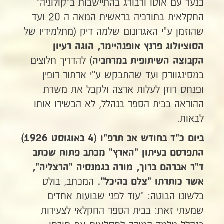
כנער עם אוטו ורבורג בהתיישבות ב"קולוניה"
החקלאית בתורכיה בראשית המאה ה 20 ועד
שהוזמן ע"י האגרונום שלמה דיק (מתלמידיו של
הסוציולוג פרנץ אופנהיימר, הוגה רעיון
) להדריך חלוצים
הקבוצה השיתופית במרחביה
במסינגוורק ועד שהתבקש ע"י ארתור רופין
ופנחס רוזן לעלות ארצה ולקבל את משרת
ההוראה בבית הספר בנהלל, לא הכשירו אותו
לבאות.
ביום כ"ד בחודש אב תרפ"ו (4 באוגוסט 1926)
התפרסם בעיתון "הארץ"
מכתב פתוח
שכתב
ד"ר אברהם ברוך, מורה בגמנסיה "הרצליה",
המכתב, בולט
אשר כותרתו "צלם בהיכל".
בלשונו הבוטה: "עוד לפני שבועות אחדים
שמעתי זאת: בבית הספר החקלאי לצעירות