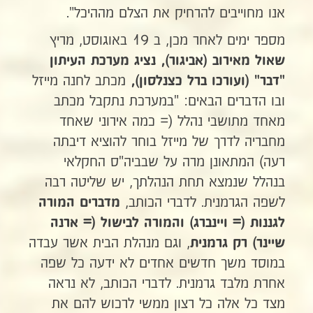
אנו מחוייבים להרחיק את הצלם מההיכל".
מספר ימים לאחר מכן, ב 19 באוגוסט, מריץ
שאול מאירוב (אביגור), נציג מערכת העיתון
מכתב לחנה מייזל
"דבר"
(ועורכו ברל כצנלסון),
ובו הדברים הבאים: "במערכת נתקבל מכתב
מאחד מתושבי נהלל (= כמה אירוני שאחד
מחבריה לדרך של מייזל בוחר להוציא דיבתה
רעה) המתאונן מרה על שבביה"ס החקלאי
בנהלל שנמצא תחת הנהלתך, יש שליטה רבה
לשפה הגרמנית. לדברי הכותב,
מדברים המורה
לגננות (= ויינברג) והמורה לבישול (=
ארנה
, וגם מנהלת הבית אשר עבדה
שיינר)
רק גרמנית
במוסד משך חדשים אחדים לא ידעה כל שפה
אחרת מלבד גרמנית. לדברי הכותב, לא נראה
מצד כל אלה כל רצון ממשי לרכוש להם את