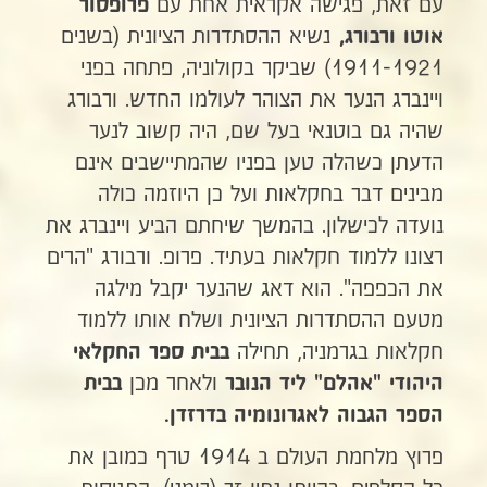
עם זאת, פגישה אקראית אחת עם
פרופסור
נשיא ההסתדרות הציונית (בשנים
אוטו ורבורג,
1911-1921) שביקר בקולוניה, פתחה בפני
ויינברג הנער את הצוהר לעולמו החדש. ורבורג
שהיה גם בוטנאי בעל שם, היה קשוב לנער
הדעתן כשהלה טען בפניו שהמתיישבים אינם
מבינים דבר בחקלאות ועל כן היוזמה כולה
נועדה לכישלון. בהמשך שיחתם הביע ויינברג את
רצונו ללמוד חקלאות בעתיד. פרופ. ורבורג "הרים
את הכפפה". הוא דאג שהנער יקבל מילגה
מטעם ההסתדרות הציונית ושלח אותו ללמוד
חקלאות בגרמניה, תחילה
בבית ספר החקלאי
ולאחר מכן
היהודי
"אהלם"
ליד הנובר
בבית
הספר הגבוה לאגרונומיה בדרזדן.
פרוץ מלחמת העולם ב 1914 טרף כמובן את