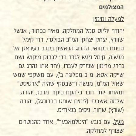
המצולמים
למעלה ומימין
יהודה יוליוס סמל המחלקה, מאיר כפתורי, אנשל
שוורץ, יצחק יצחקי המ"כ הבולגרי, דוד קימל
הפתח תקוואי, ההרוג הראשון בקרב בעיראק אל
מנשיה, קימל ניגש לגדר כדי לבדוק מיקוש ושם
נהרג מרימון שנזרק לעברו, (יחד אתו נהרג גם
שייקה אסא, מ"כ מפלוגה ב'), עם משקפי שמש
שאול המ"מ, מנשה ורשבסקי שהיה "ארטיסט"
ומאוחר יותר חבר בלהקת פיקוד מרכז, יהודה,
שלמה אשכנזי (לימים שופט הכדורגל), יהודה
(שורץ) שחור, ניסים בנאודיס.
מעל
, עם כובע "היטלמאכער", אחד מהנוטרים
שצורף למחלקה.