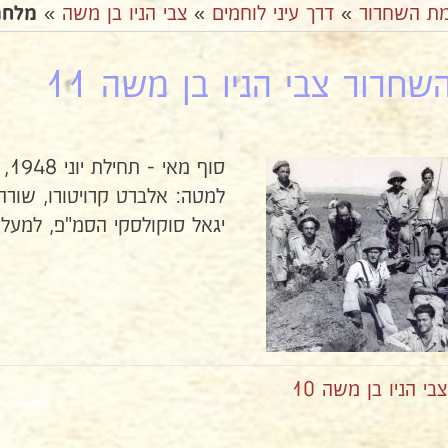
ת השחרור
»
דרך עיני לוחמים
»
צבי הניו בן משה
»
מלחמת
חרור צבי הניו בן משה 11
סוף מאי - תחילת יוני 1948, פלוגה ג' בתקופת הקרבות בכפר יונה וגאולים.
למטה: אלברט קרויטורו, שורה 
יגאל סוקולסקי הסמ"פ, למעלה
 הניו בן משה 10