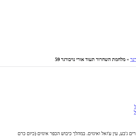
רגר
»
מלחמת השחרור תעוד אורי נויבורגר 59
ג'בע, עין ע'זאל ואיגזים. במהלך כיבוש הכפר איגזים (כיום כרם