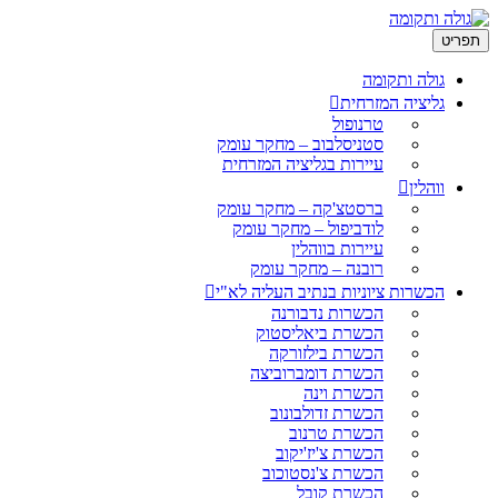
תפריט
גולה ותקומה
גליציה המזרחית
טרנופול
סטניסלבוב – מחקר עומק
עיירות בגליציה המזרחית
ווהלין
ברסטצ'קה – מחקר עומק
לודביפול – מחקר עומק
עיירות בווהלין
רובנה – מחקר עומק
הכשרות ציוניות בנתיב העליה לא"י
הכשרות נדבורנה
הכשרת ביאליסטוק
הכשרת בילזורקה
הכשרת דומברוביצה
הכשרת וינה
הכשרת זדולבונוב
הכשרת טרנוב
הכשרת צ'יז'יקוב
הכשרת צ'נסטוכוב
הכשרת קובל