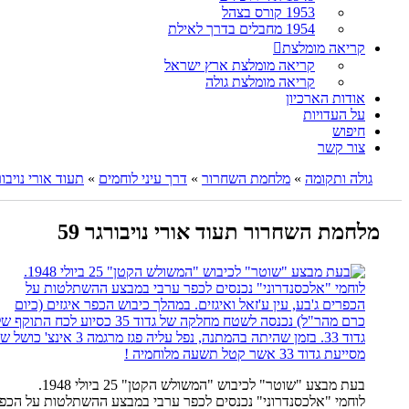
1953 קורס בצהל
1954 מחבלים בדרך לאילת
קריאה מומלצת
קריאה מומלצת ארץ ישראל
קריאה מומלצת גולה
אודות הארכיון
על העדויות
חיפוש
צור קשר
גולה ותקומה
»
מלחמת השחרור
»
דרך עיני לוחמים
»
תעוד אורי נויבו
מלחמת השחרור תעוד אורי נויבורגר 59
בעת מבצע "שוטר" לכיבוש "המשולש הקטן" 25 ביולי 1948.
לוחמי "אלכסנדרוני" נכנסים לכפר ערבי במבצע ההשתלטות על הכפרים 