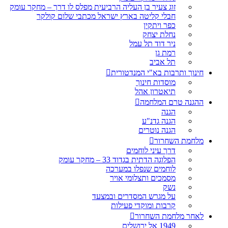
זוג צעיר בן העליה הרביעית מפלס לו דרך – מחקר עומק
חבלי קליטה בארץ ישראל מכתבי שלום קולקר
כפר ויתקין
נחלת יצחק
ניר דוד תל עמל
רמת גן
תל אביב
חינוך ותרבות בא"י המנדטורית
מוסדות חינוך
תיאטרון אהל
ההגנה טרם המלחמה
הגנה
הגנה גדנ"ע
הגנה נוטרים
מלחמת השחרור
דרך עיני לוחמים
הפלוגה הדתית בגדוד 33 – מחקר עומק
לוחמים שנפלו במערכה
מסמכים ותצלומי אויר
נשק
על מגרש המסדרים ובמצעד
קרבות ומוקדי פעילות
לאחר מלחמת השחרור
1949 אל ירושלים