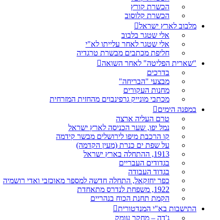
הכשרת קורץ
הכשרת קלוסוב
מלבוב לארץ ישראל
אלי שטגר בלבוב
אלי שטגר לאחר עלייתו לא"י
חליפת מכתבים מבשרת טרגדיה
"שארית הפליטה" לאחר השואה
בדרכים
מבצעי "הבריחה"
מחנות העקורים
מכתבי מונייק גרפינבוים מהחזית המזרחית
במפנה הימים
טרם העליה ארצה
נמל יפו, שער הכניסה לארץ ישראל
קו הרכבת מיפו לירושלים מבשר קידמה
על שפת ים כנרת (מעין הקדמה)
1913, ההתחלה בארץ ישראל
בגדודים העבריים
בגדוד העבודה
כפר יחזקאל, התחלה חדשה למספר מאוכזבי ואדי רושמיה
1922, משפחת לנדרס מתאחדת
הקמת תחנת הכוח בנהריים
התישבות בא"י המנדטורית
ג'דה – מחקר עומק