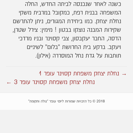
כשנה לאחר שנכנסה לביתה החדש, החלה
המשפחה בבנית רפת, כמקובל במרבית משקי
נחלת יצחק. כמו ביחידת המגורים, ניתן להתרשם
שקירות המבנה נוצקו בבטון ! מימין: צירל שטרן,
הדסה, החבר יעקבסון, צבי קסוינר ובניו מרדכי
ויעקב. ברקע בית החרושת "בלום" לשיניים
תותבות על גדת נחל המוסררה (אילון).
→ נחלת יצחק משפחת קסוינר עופר 1
נחלת יצחק משפחת קסוינר עופר 3 ←
2018 © כל הזכויות שמורות ליוסי עופר "גולה ותקומה"