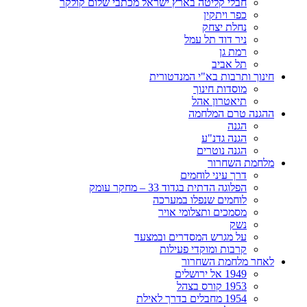
חבלי קליטה בארץ ישראל מכתבי שלום קולקר
כפר ויתקין
נחלת יצחק
ניר דוד תל עמל
רמת גן
תל אביב
חינוך ותרבות בא"י המנדטורית
מוסדות חינוך
תיאטרון אהל
ההגנה טרם המלחמה
הגנה
הגנה גדנ"ע
הגנה נוטרים
מלחמת השחרור
דרך עיני לוחמים
הפלוגה הדתית בגדוד 33 – מחקר עומק
לוחמים שנפלו במערכה
מסמכים ותצלומי אויר
נשק
על מגרש המסדרים ובמצעד
קרבות ומוקדי פעילות
לאחר מלחמת השחרור
1949 אל ירושלים
1953 קורס בצהל
1954 מחבלים בדרך לאילת