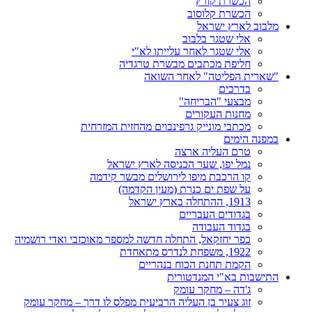
הכשרת קורץ
הכשרת קלוסוב
מלבוב לארץ ישראל
אלי שטגר בלבוב
אלי שטגר לאחר עלייתו לא"י
חליפת מכתבים מבשרת טרגדיה
"שארית הפליטה" לאחר השואה
בדרכים
מבצעי "הבריחה"
מחנות העקורים
מכתבי מונייק גרפינבוים מהחזית המזרחית
במפנה הימים
טרם העליה ארצה
נמל יפו, שער הכניסה לארץ ישראל
קו הרכבת מיפו לירושלים מבשר קידמה
על שפת ים כנרת (מעין הקדמה)
1913, ההתחלה בארץ ישראל
בגדודים העבריים
בגדוד העבודה
כפר יחזקאל, התחלה חדשה למספר מאוכזבי ואדי רושמיה
1922, משפחת לנדרס מתאחדת
הקמת תחנת הכוח בנהריים
התישבות בא"י המנדטורית
ג'דה – מחקר עומק
זוג צעיר בן העליה הרביעית מפלס לו דרך – מחקר עומק