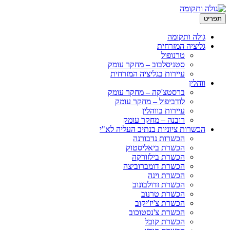
ריט
גולה ותקומה
גליציה המזרחית
טרנופול
סטניסלבוב – מחקר עומק
עיירות בגליציה המזרחית
ווהלין
ברסטצ'קה – מחקר עומק
לודביפול – מחקר עומק
עיירות בווהלין
רובנה – מחקר עומק
הכשרות ציוניות בנתיב העליה לא"י
הכשרות נדבורנה
הכשרת ביאליסטוק
הכשרת בילזורקה
הכשרת דומברוביצה
הכשרת וינה
הכשרת זדולבונוב
הכשרת טרנוב
הכשרת צ'יז'יקוב
הכשרת צ'נסטוכוב
הכשרת קובל