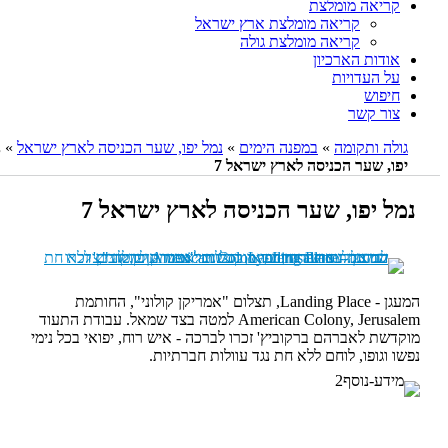
קריאה מומלצת
קריאה מומלצת ארץ ישראל
קריאה מומלצת גולה
אודות הארכיון
על העדויות
חיפוש
צור קשר
גולה ותקומה
»
במפנה הימים
»
נמל יפו, שער הכניסה לארץ ישראל
»
נמל
יפו, שער הכניסה לארץ ישראל 7
נמל יפו, שער הכניסה לארץ ישראל 7
המעגן - Landing Place, תצלום "אמריקן קולוני", החותמת
American Colony, Jerusalem למטה בצד שמאל. עבודת התעוד
מוקדשת לאברהם ברקוביץ' זכרו לברכה - איש רוח, יפואי בכל נימי
נפשו וגופו, לוחם ללא חת נגד עוולות חברתיות.