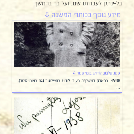
בל-ינתק לעבודתו שם, ועל כך בהמשך.
סטניסלבוב לודויג בומייסטר 4
1938, בפארק רמשקנה בעיר. לודויג בומייסטר (גם באומייסטר),
…