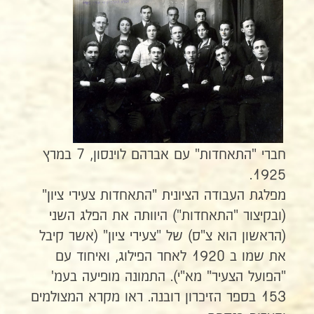
חברי "התאחדות" עם אברהם לוינסון, 7 במרץ
1925.
מפלגת העבודה הציונית "התאחדות צעירי ציון"
(ובקיצור "התאחדות") היוותה את הפלג השני
(הראשון הוא צ"ס) של "צעירי ציון" (אשר קיבל
את שמו ב 1920 לאחר הפילוג, ואיחוד עם
"הפועל הצעיר" מא"י). התמונה מופיעה בעמ'
153 בספר הזיכרון רובנה. ראו מקרא המצולמים