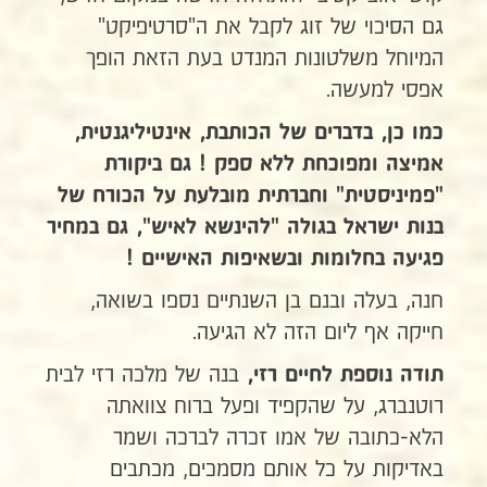
גם הסיכוי של זוג לקבל את ה"סרטיפיקט"
המיוחל משלטונות המנדט בעת הזאת הופך
אפסי למעשה.
כמו כן,
בדברים של הכותבת, אינטיליגנטית,
אמיצה ומפוכחת ללא ספק ! גם ביקורת
"פמיניסטית" וחברתית מובלעת על הכורח של
בנות ישראל בגולה "להינשא לאיש", גם במחיר
פגיעה בחלומות ובשאיפות האישיים !
חנה, בעלה ובנם בן השנתיים נספו בשואה,
חייקה אף ליום הזה לא הגיעה.
בנה של מלכה רזי לבית
תודה נוספת לחיים רזי,
רוטנברג, על שהקפיד ופעל ברוח צוואתה
הלא-כתובה של אמו זכרה לברכה ושמר
באדיקות על כל אותם מסמכים, מכתבים