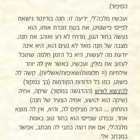
הסיפור).
ועכשיו מלכה'לי, ידיעה זו: חנה בורינטר נישאת
לפייסי פישגויט, את בטח זוכרת אותו, הוא
נעשה בחור הגון, מרויח לא רע ואוהב את חנה.
מצבה של חנה מאד לא נעים הוא, היא אינה
יודעת מה לעשות, היא כל הזמן חלמה שתוכל
לעזוב את פולין, ועכשיו, כאשר אין לה יותר
אילוזיות (= חלומות/שאיפות/אשליות), קשה לה
פשוט, כמו כל הדורות הקודמות (כך במקור)
להינשא לאיש
(ההדגשה במקור). שיקה, אחיה
(שיקה הוא יהושע, אחיה הצעיר של חנה)
התחתן .... הוריה מציקים לה, והיא, אין לה מוצא
אחר, ובפרט שפייסי הוא בחור טוב באמת.
מלכה'לי, אם את רוצה כתבי לה מכתב, אפשר
במכתב אלי.