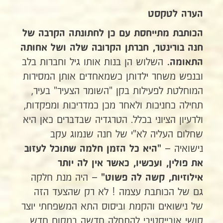
הערה לטקסט
הכותבת מתייחסת עם כן לחתונתה הקרבה של
חנה בורינטר, חברתן הקרובה שלה ושל אחותה
השלוש הן בנות אותו גיל וחברות בלב
התאומה.
ובנפש משחר ילדותן כשמאחדים אותן המסירות
המוחלטת לפעילות בקן "השומר הצעיר" בעיר,
תחילה כחניכות ולאחר מכן כמדריכות ומפקדות,
ולרעיון הציוני בכלל. הטרגדיה שבדברים כאן היא
שחלום העליה לא"י של חנה שנמוג עקב
נישואיה –
"היא כל הזמן חלמה שתוכל לעזוב
את פולין, ועכשיו, כאשר אין לה יותר
– היה מנת חלקה
אילוזיות, קשה לה פשוט"
גם של הכותבת עצמה ! לא רק שהצעד הזה
של נישואים והקמת וביסוס התא המשפחתי יוצר
קושי אובייקטיבי להתחלה חדשה במקום חדש,