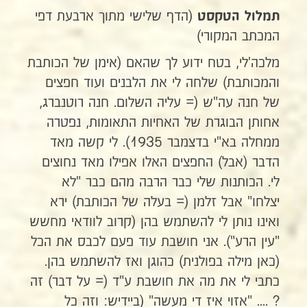
(הדף שלישי מתוך ארבעת דפי
תמלול הטקסט
המכתב המקורי)
מלכה'לי, בטח ידוע לך שהאם (אימן של הכותבת
והמכותבת) שלחה לי את הלבנים ועוד חפצים
של חנה עה"ש (= עליה השלום. חנה רוטנברג,
אחותן הבוגרת של האחיות התאומות, נפטרה
ממחלה בא"י בדצמבר 1935). לי קשה מאד
הדבר (אבל) החפצים האלו אפילו מאד נחוצים
לי. הכותנות שלי כבר הרבה מהם כבר "לא
יצלחו" אבל זלמן (= בעלה של הכותבת) ירא
ואינו נותן לי להשתמש בהן (קרוב לוודאי מחשש
"עין הרע"). אני חושבת עוד פעם לכבס את הכל
(כאן מילה בפולנית) כהוגן ואז להשתמש בהן.
כתבי לי את מה את חושבת ע"ד (= על דבר) זה
? .... "אזוי איז די מעשה" (ביידיש: וזה כל