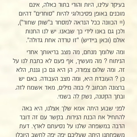
בעיקר עלינו, היות והורי בתור כאלה, אינם
מוכנים באופן פסיכולוגי להיות "סוחרים" דהיום
(= הכוונה ככל הנראה למסחר ב"שוק שחור"),
ולכן גם באנו לידי כך שבאנו. יש לנו החנות
אולם (וכאן ביידיש) "זו טרדה אחת גדולה".
ומה שלומך מנחם, מה מצב בריאותך אחרי
הניתוח ? מה מעשיך, אף פעם לא כתבת לנו על
זה. ומה שלום צפורה, הן היא גם כן גננת, הלא
כן ? העובדת היא, ומה מצב העבודה. באם יש
ברצונה תכתוב לי כמה מילים, מאד אשמח לזה.
ובתך הקטנה, נשק לה בשמי.
לפני שבוע היתה אמא שלך אצלנו, היא באה
להתחיל את הכנת הנירות. בקשר עם זה דובר
הרבה במשפחה שלנו על נסיעתם לארץ. דעת
משפחתנו היתה שעליכם יפה יפה לחשב היוכלו