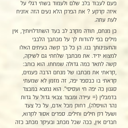
פעם לעבוד בלב שלם ולעמוד בשתי רגלי על
איזה קרקע ? את הפרק הלא נעים הזה אזניח
לעת עתה.
כן מנחם, תודה מקרב לב בעד השתדלויותיך, אין
מילים בפי להודות לך על מכתבך הלבבי
והתענינותך בנו. הן כל כך קשה בעיתים האלו
למצוא ידיד. את מכתבך שלחתי גם לשיקה,
קשה לתאר כמה גדולה שמחתו. הוא כותב:
,קראתי את מכתבו של מנחם הרבה פעמים,
קראתי בו כבספר יפה, זה מזמן לא שמעתי
סגנון כה יפה חי ועסיסי". הוא נמצא במבצר
בדמבלין (= עיירה ומבצר צבאי גדול על גדות
נהר הוויסלה), רחוק מכל אדם, על כל צעד
ושעל רק חילים וחילים. ספרים אסור לקרוא,
חברים אין, ככה שכל מכתב ובעיקר מכתב כזה