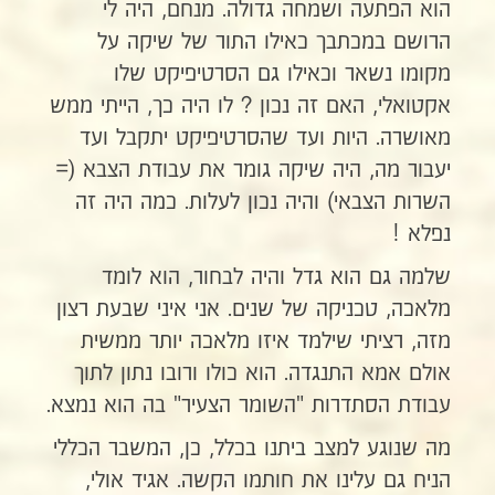
הוא הפתעה ושמחה גדולה. מנחם, היה לי
הרושם במכתבך כאילו התור של שיקה על
מקומו נשאר וכאילו גם הסרטיפיקט שלו
אקטואלי, האם זה נכון ? לו היה כך, הייתי ממש
מאושרה. היות ועד שהסרטיפיקט יתקבל ועד
יעבור מה, היה שיקה גומר את עבודת הצבא (=
השרות הצבאי) והיה נכון לעלות. כמה היה זה
נפלא !
שלמה גם הוא גדל והיה לבחור, הוא לומד
מלאכה, טכניקה של שנים. אני איני שבעת רצון
מזה, רציתי שילמד איזו מלאכה יותר ממשית
אולם אמא התנגדה. הוא כולו ורובו נתון לתוך
עבודת הסתדרות "השומר הצעיר" בה הוא נמצא.
מה שנוגע למצב ביתנו בכלל, כן, המשבר הכללי
הניח גם עלינו את חותמו הקשה. אגיד אולי,