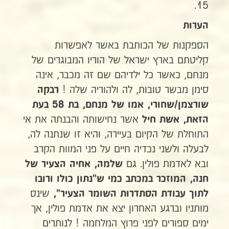
15.
הערות
הספקנות של הכותבת באשר לאפשרות
קליטתם בארץ ישראל של הוריו המבוגרים של
מנחם, כאשר כל ילדיהם שם זה מכבר, אינה
סימן מבשר טובות, לה ולהוריה שלה !
רבקה
שורצמן/שחורי, אמו של מנחם, בת 58 בעת
אשר נחישותה והבנתה את אי
הזאת, אשת חיל
התוחלת של הקיום בעיירה, והיא זו שנתנה לה,
לבעלה ולשני נכדיה חיים על פני המוות הקרב
ובא לאדמת פולין. גם
שלמה,
אחיה הצעיר של
חנה, המוזכר במכתב כמי ש"נתון כולו
ורובו
שינס
לתוך עבודת הסתדרות השומר הצעיר",
מותניו וברגע האחרון יצא את אדמת פולין, אך
ימים ספורים לפני פרוץ המלחמה ! לנותרים