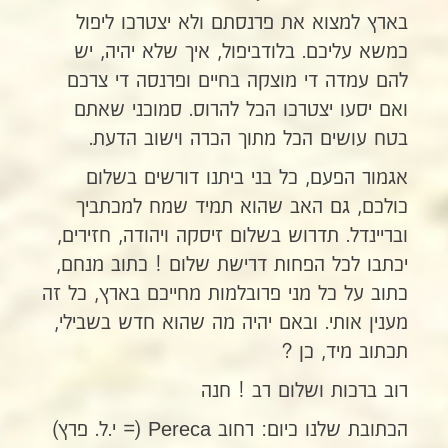
בארץ למצוא את פרנסתם ולא יצטרכו ליפול
כמשא עליכם. בלודביפול, איך שלא יהיה, יש
להם עמדה די מוצקה בחיים ופרנסה די צרכם
ואם יסעו יצטרכו הכל להרוס. סמוכני שאתם
בטח עושים הכל מתוך הכרה וישוב הדעת.
אגמור הפעם, כל בני ביתנו דורשים בשלום
כולכם, גם האב שהוא תמיד שמח למכתביך
ובריינדל. תדרוש בשלום זיסקה ויהודה, חזירים,
יכתבו לכל הפחות דרישת שלום ! כתוב מנחם,
כתוב על כל מני פרובלמות מחייכם בארץ, כל זה
מענין אותי. ובאם יהיה מה שהוא חדש בשבילי,
תכתוב מיד, כן ?
רוב ברכות ושלום רב ! חנה
הכתובת שלנו כיום: רחוב Pereca (= י.ל. פרץ)