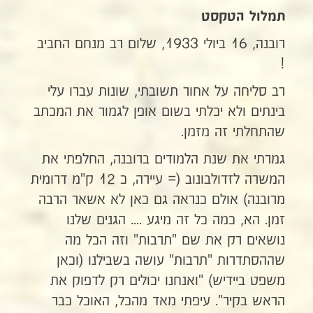
תמלול הטקסט
רובנה, 16 ביולי 1933, שלום רב מנחם החביב
!
רב סליחה על אחור תשובתי, שונות עברו עלי
בינתים ולא יכלתי בשום אופן לגמור את המכתב
שהתחלתי זה מזמן.
גמרתי את שנת הלמודים ברובנה, החלפתי את
המשרה לזדולבונוב (= עיירה, כ 12 ק"מ דרומית
מרובנה) אולם כנראה גם כאן לא אשאר הרבה
זמן. הא, כמה כל זה מיגע .... הגנים שלנו
נושאים רק את שם "תרבות" וזה הכל מה
שההסתדרות "תרבות" עושה בשבילנו (וכאן
משפט ביידיש) "ואנחנו יכולים רק לדפוק את
הראש בקיר". עיפתי מאד מהכל, האוכל כבר