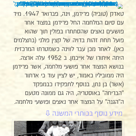
טאדק (טוביה) פרידמן, וינה, פברואר 1947. מיד
עם סיום המלחמה החל פרידמן במצוד אחר
פושעים נאצים שהסתתרו בפולין תוך שהוא
פועל תחת זהות בדויה של קצין פולני (בתצלמים
כאן). לאחר מכן עבר לווינה כשמטרתו המרכזית
היתה איתורו של אייכמן. ב 1952 עלה ארצה.
בנושא המצוד אחר פושעי מלחמה, אשר פרידמן
היה ממוביליו כאמור, יש לציין עוד כי ארתור
(אשר) בן נתן, בנוסף לתפקידו כבמפקד
"הבריחה" באוסטריה, היה גם ממונה מטעם
ה"הגנה" על המצוד אחר נאצים ופושעי מלחמה.