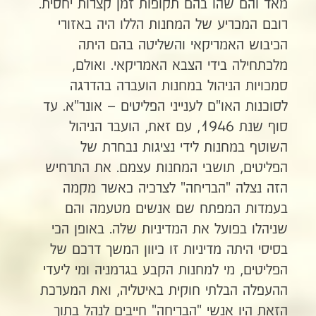
מאד והם שהו בהם תקופות זמן קצרות יחסית.
רובם המכריע של המחנות הללו היה באזורי
הכיבוש האמריקאי והשליטה בהם היתה
מלכתחילה בידי הצבא האמריקאי. ואולם,
סמכויות הניהול במחנות הועברה בהדרגה
לסוכנות האו"ם לענייני הפליטים – אונר"א. עד
סוף שנת 1946, עם זאת, הועבר הניהול
השוטף במחנות לידי נציגות נבחרת של
הפליטים, תושבי המחנות עצמם. את התרחיש
הזה נצלה "הבריחה" לצרכיה כאשר מקמה
בעמדות המפתח שם אנשים מטעמה והם
שניהלו בפועל את המדיניות שלה. באופן הכי
בסיסי היתה מדיניות זו כיוון המשך דרכם של
הפליטים, מי למחנות הקבע בגרמניה ומי ליעדי
ההעפלה הבלתי חוקית באיטליה, ואת המערכת
הזאת היו אנשי "הבריחה" חייבים לנהל בתוך