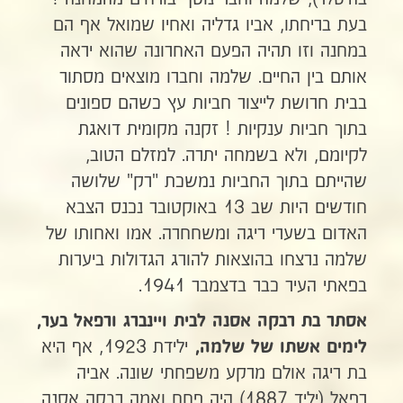
בעת בריחתו, אביו גדליה ואחיו שמואל אף הם
במחנה וזו תהיה הפעם האחרונה שהוא יראה
אותם בין החיים. שלמה וחברו מוצאים מסתור
בבית חרושת לייצור חביות עץ כשהם ספונים
בתוך חביות ענקיות ! זקנה מקומית דואגת
לקיומם, ולא בשמחה יתרה. למזלם הטוב,
שהייתם בתוך החביות נמשכת "רק" שלושה
חודשים היות שב 13 באוקטובר נכנס הצבא
האדום בשערי ריגה ומשחחרה. אמו ואחותו של
שלמה נרצחו בהוצאות להורג הגדולות ביערות
בפאתי העיר כבר בדצמבר 1941.
אסתר בת רבקה אסנה לבית ויינברג ורפאל בער,
ילידת 1923, אף היא
לימים אשתו של שלמה,
בת ריגה אולם מרקע משפחתי שונה. אביה
רפאל (יליד 1887) היה פחח ואמה רבקה אסנה