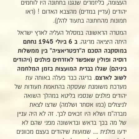
העצומה, כליזמרים שנגנו בחתונה היו לוחמים
יהודים (עדיין במדים) מהצבא האדום ! (ראו
תמונות מהחתונה בתעוד להלן).
המטרה הראשונה במסלול העליה לארץ ישראל
היתה היציאה מריגה.
ב 6 ביולי 1945
נחתם
במוסקבה הסכם ה"רפטריאציה" בין ממשלות
רוסיה ופולין שאפשר לאזרחים פולנים (ויהודים
ביניהם) שגלו בברית
המועצות בזמן המלחמה
. בריגה כבר פעלה באותה עת
לשוב לארצם
מערכת משומנת שעסקה בהתאמת תעודות של
יהודים פולנים שנספו בליטא במהלך השואה
לניצולים (כמו אסתר ושלמה) שרצו לצאת
מברה"מ ושלא היו זכאים לכך. זה לא היה עניין
של מה בכך בראש ובראשונה מפני שהם לא
ידעו פולנית .... שמועות שיהודים בעצם מכוונים