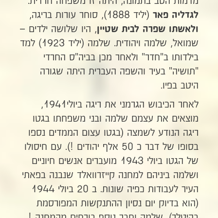
מדמות הסב בתמונה, היתה זו משפחה חרדית.
(יליד 1888), סוחר עורות בריגה,
לגדליה פאר
, היו שלושה ילדים –
ולאשתו שפרה לבית שטיין
שמואל, שלמה ויהודית. שלמה (יליד 1923) למד
בילדותו ב"חדר" ולאחר מכן בביה"ס החרדי
"תושיה" בעיר והשפה העברית היתה שגורה
היטב בפיו.
לאחר הכיבוש הגרמני את ריגה ביולי1941,
מוצאים את עצמם שלמה ובני משפחתו בגטו
ריגה הנודע לשמצה (בגטו עצום הממדים נספו
בסופו של דבר כ 50 אלף יהודים !). עם חיסולו
של הגטו ביולי 1943 מועברים אנשים חיוניים
ושלמה ביניהם למחנה קייזרוואלד שנבנה בפאתי
העיר לעבודות כפיה שונות. ב 20 ביולי 1944
(הוא בדיוק יום נסיון ההתנקשות המפורסמת
בהיטלר), שלמה וחבר נוסף בורחים מהמחנה !