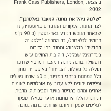
בהוצאת Frank Cass Publishers, London,
2002
"שלמה ניהל את מחנה המעבר באלסרבך".
לצד מחנות העקורים המרכזיים באוסטריה, זה
שבאתר הנופש הנודע באד-גסטיין (כ 90 ק"מ
דרומית לזלצבורג), זה המכונה "פלסטינה
החדשה" בזלצבורג ומחנה בתי הדירות
בינדרמיכל שבלינץ, היה בית החולים ע"ש
רוטשילד בווינה מחנה המעבר המרכזי שדרכו
תועלה כל פעילות "הבריחה" באוסטריה. מתוך
כלל המחנות ברחבי המדינה, כ 60 שרתו ניצולים
ופליטים יהודים ללא ערוב עם אוכלוסיות לאומים
אחרים ומהם כתריסר בווינה וסביבותיה. מרבית
המחנות הללו היו מחנות ארעי וככאלה ספקו
לפליטים שפקדו אותם שרותים ברמה נמוכה