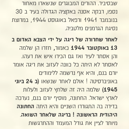
שבסיביר. ההורים המבוגרים שנשארו מאחור
נספו, רבקה אסנה באקציה הגדולה בעיר ב 30
בנובמבר 1941 ורפאל באוגוסט 1944, במרוצת
נסיגת הגרמנים מלטביה.
לאחר שחרורה של ריגה על ידי הצבא האדום ב
כאמור
חזרו הן שלמה
13 באוקטובר 1944
,
והן אסתר לעיר ואז גם הכירו איש את רעהו.
לאסתר לא היתה כל כוונה לעזוב את ריגה אומר
יורם בנם, והיא אף נרשמה ללימודים
באוניברסיטה ! אולם לאחר שנשאו
(ב 24
ביוני
שלמה היה זה שלחץ לעזוב ולעלות
1945)
לארץ ישראל. החתונה, מוסיף יורם בנם, נערכה
בדירה בה התגוררו השניים והיא היתה
החתונה
.
היהודית הראשונה ! בריגה שלאחר השואה
מיותר לציין את גודל המעמד וההתרגשות