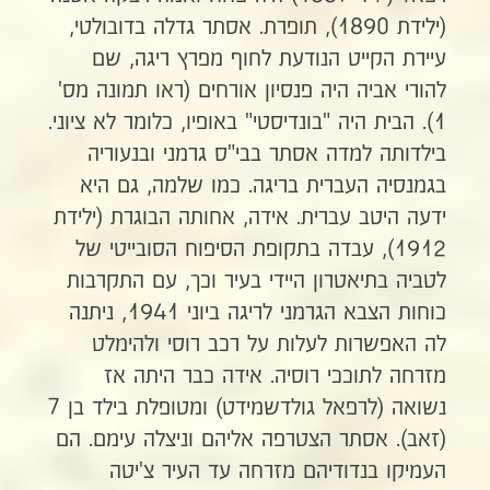
(ילידת 1890), תופרת. אסתר גדלה בדובולטי,
עיירת הקייט הנודעת לחוף מפרץ ריגה, שם
להורי אביה היה פנסיון אורחים (ראו תמונה מס'
1). הבית היה "בונדיסטי" באופיו, כלומר לא ציוני.
בילדותה למדה אסתר בבי"ס גרמני ובנעוריה
בגמנסיה העברית בריגה. כמו שלמה, גם היא
ידעה היטב עברית. אידה, אחותה הבוגרת (ילידת
1912), עבדה בתקופת הסיפוח הסובייטי של
לטביה בתיאטרון היידי בעיר וכך, עם התקרבות
כוחות הצבא הגרמני לריגה ביוני 1941, ניתנה
לה האפשרות לעלות על רכב רוסי ולהימלט
מזרחה לתוככי רוסיה. אידה כבר היתה אז
נשואה (לרפאל גולדשמידט) ומטופלת בילד בן 7
(זאב). אסתר הצטרפה אליהם וניצלה עימם. הם
העמיקו בנדודיהם מזרחה עד העיר צ'יטה