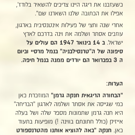
כשעזבנו את ריגה היינו צריכים להשאיר בלודז',
אפילו את הכתובה שלנו השארנו שם".
אחרי שנה וחצי של פעילות אינטנסיבית בארגון,
עוזבים אסתר ושלמה את וינה בדרכם לארץ
ישראל.
ב 14 בינואר 1947 הם עולים על
סיפונה של ה"טרנסילבניה"
בנמל מרסיי
וביום
ה 3 בפברואר הם יורדים ממנה בנמל חיפה.
הערות:
המוזכרת כאן
"הבחורה הריגאית חנקה גרמן"
כמי שגייסה את אסתר ושלמה לארגון "הבריחה"
היא חנה גרמן שתמונות מספר שלה ושל בעלה
אייזיק (כולל חתונתם בווינה !) מופיעות בתעוד
כאן.
חנקה "באה להוציא אותנו מהטרנספורט