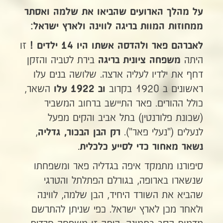
על מהלך הארועים שהביאו את שלמה ואסתר
ממחוזות המוות בריגה לווינה ולארץ ישראל:
זו
לאברהם פאר ולהדסה אשתו היו 14 ילדים !
היתה
בירת לטביה והזקן
משפחה ציונית בריגה
דחף את ילדיו לעליה ארצה. שלושה בנים עלו
ראשונים ב 1920 בקרוב
השאר,
וב
1922 עלו
כולל ההורים. פאר התיישב ברחוב המשביר
(שכונת פלורנטין) בתל אביב והקים מפעל
לנעלים ("נעלי פאר").
,
רק הבן הבכור, גדליה
.
נשאר מאחור כדי לסייע כלכלית
סיפורנו מתמקד איפה בגדליה פאר ומשפחתו
שנשארו בארופה, בגורלם הפתלתל והטרגי
שהביא את השורד היחיד, הבן שלמה, לווינה
ולאחר מכן לארץ ישראל. כפי שניתן להתרשם