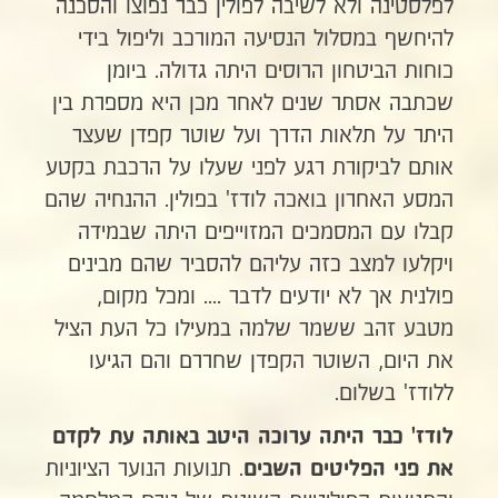
לפלסטינה ולא לשיבה לפולין כבר נפוצו והסכנה
להיחשף במסלול הנסיעה המורכב וליפול בידי
כוחות הביטחון הרוסים היתה גדולה. ביומן
שכתבה אסתר שנים לאחר מכן היא מספרת בין
היתר על תלאות הדרך ועל שוטר קפדן שעצר
אותם לביקורת רגע לפני שעלו על הרכבת בקטע
המסע האחרון בואכה לודז' בפולין. ההנחיה שהם
קבלו עם המסמכים המזוייפים היתה שבמידה
ויקלעו למצב כזה עליהם להסביר שהם מבינים
פולנית אך לא יודעים לדבר .... ומכל מקום,
מטבע זהב ששמר שלמה במעילו כל העת הציל
את היום, השוטר הקפדן שחררם והם הגיעו
ללודז' בשלום.
לודז' כבר היתה ערוכה היטב באותה עת לקדם
. תנועות הנוער הציוניות
את פני הפליטים השבים