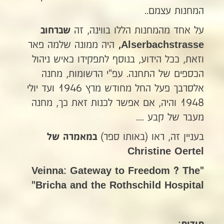
המחנות עצמם..
על אחד מהמחנות הללו בווינה, זה
שברחוב
היה ממונה שלמה פאר
,
Alserbachstrasse
וזאת, ככל הידוע, בנוסף לתפקידו כאיש ניהול
הכספים של התחנה. עפ"י הרשומות, מחנה
אלסרבך פעל החל מחודש מרץ 1946 ועד יולי
1948 והיה, אם אפשר לכנות זאת כך, מחנה
מעבר של קבע ....
בעניין זה, ראו (באותו ספר)
במאמרה של
Christine Oertel
"Veinna: Gateway to Freedom ? The
Bricha and the Rothschild Hospital"