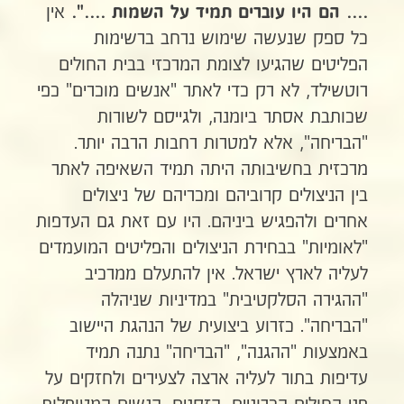
אין
.... הם היו עוברים תמיד על השמות ....".
כל ספק שנעשה שימוש נרחב ברשימות
הפליטים שהגיעו לצומת המרכזי בבית החולים
רוטשילד, לא רק כדי לאתר "אנשים מוכרים" כפי
שכותבת אסתר ביומנה, ולגייסם לשורות
"הבריחה", אלא למטרות רחבות הרבה יותר.
מרכזית בחשיבותה היתה תמיד השאיפה לאתר
בין הניצולים קרוביהם ומכריהם של ניצולים
אחרים ולהפגיש ביניהם. היו עם זאת גם העדפות
"לאומיות" בבחירת הניצולים והפליטים המועמדים
לעליה לארץ ישראל. אין להתעלם ממרכיב
"ההגירה הסלקטיבית" במדיניות שניהלה
"הבריחה". כזרוע ביצועית של הנהגת היישוב
באמצעות "ההגנה", "הבריחה" נתנה תמיד
עדיפות בתור לעליה ארצה לצעירים ולחזקים על