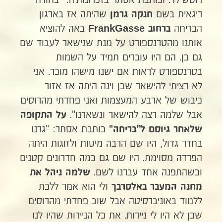
רוטשילד. וכותבת אסתר בזכרונותיה: "בחורה
ריגאית בשם
שהיתה אז בארגון
חנקה גרמן
הבריחה
באה להוציא
ברחוב
FrankGasse
אותנו מהטרנספורט על מנת שנישאר לעבוד שם
גם כן. הם היו עוברים תמיד על השמות
בטרנספורט לראות אם ישנו מישהו מוכר. אני
לא רציתי להישאר שכן וינה היתה אז אזור
כיבוש של ארבע המעצמות ואני פחדתי מהרוסים
אבל שלמה רצה להישאר ונשארנו".
על
התקופה
כותבת אסתר: "גרנו
שלאחר גיוסם ל"בריחה"
בחדר גדול, היו שם הרבה מיטות ולזוגות היתה
הפרדה מסוימת. היו שם גם כמה חדרונים קטנים
וכשהתפנה אחד עברנו לשם.
שלמה ניהל את
ולי הוא אמר ללכת
מחנה המעבר באלסרבך
ללמוד באוניברסיטה אבל שוב פחדתי מהרוסים
שכן לא היו לי ניירות. את כל הניירות שהיו לנו