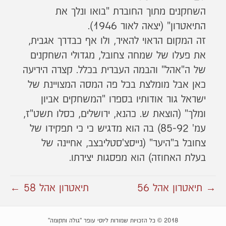
השחקנים מתוך החוברת "בואו ונלך את
התיאטרון" (יצאה לאור 1946).
זה המקום הראוי להאיר, ולו אף כבדרך אגבית,
את פעלו של שמחה צחובל, מגדולי השחקנים
של ה"אהל" והבמה העברית בכלל. קצרה היריעה
כאן אבל מומלצת בכל פה המסה המצויינת של
ישראל גור אודותיו בספרו "המשחקים אביון
ומלך" (הוצאת ש. כהנא, ירושלים, כסלו תשט"ז,
עמ' 85-92) בה הוא מדגיש כי כי תפקידו של
צחובל ב"היער" (נייסצ'סטליבצב, אחיינה של
בעלת האחוזה) הוא מפסגות יצירתו.
→ תיאטרון אהל 56
תיאטרון אהל 58 ←
2018 © כל הזכויות שמורות ליוסי עופר "גולה ותקומה"