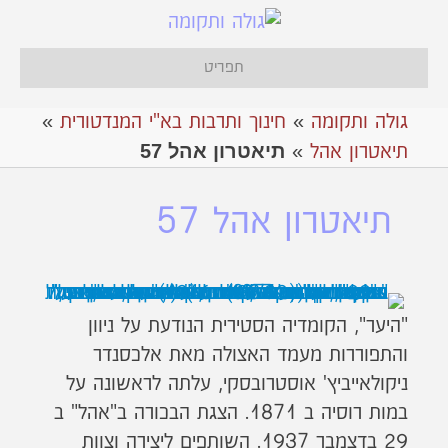
תפריט
גולה ותקומה
»
חינוך ותרבות בא"י המנדטורית
»
תיאטרון אהל 57
תיאטרון אהל
»
תיאטרון אהל 57
"היער", הקומדיה הסטירית הנודעת על ניוון
והתפוררות מעמד האצולה מאת אלכסנדר
ניקולאייביץ' אוסטרובסקי, עלתה לראשונה על
במות רוסיה ב 1871. הצגת הבכורה ב"אהל" ב
29 בדצמבר 1937. השותפים ליצירה וצוות