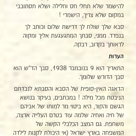
להישמר שלא תחלי חס וחלילה ושלא תסתובבי
במקום שלא צריך, הישמרי !
סבא שלך שולח לך דרישת שלום וכותב לך
בנפרד. ממני, סבתך המתגעגעת אליך ומקוה
לראותך בקרוב, רבקה.
הערות
התאריך הוא 9 בנובמבר 1938, סבך הד"ש הוא
סבך הדורש שלומך.
הדאגה האין-סופית של הסבא והסבתא לנכדתם
הניבטת מכל מילה ! במכתבים, בעיקר בנושא
הגשם והקור, היא ביטוי מר למותו של אביהם
של חיה ואחיה שלמה עוד בטרם העלייה ארצה,
משחפת. גם המצב הכלכלי הקשה של
המשפחה בארץ ישראל (אי היכולת לקנות לילדה