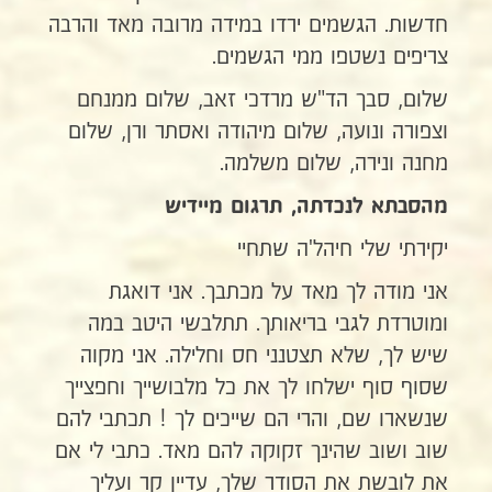
חדשות. הגשמים ירדו במידה מרובה מאד והרבה
צריפים נשטפו ממי הגשמים.
שלום, סבך הד"ש מרדכי זאב, שלום ממנחם
וצפורה ונועה, שלום מיהודה ואסתר ורן, שלום
מחנה ונירה, שלום משלמה.
מהסבתא לנכדתה, תרגום מיידיש
יקירתי שלי חיהל'ה שתחיי
אני מודה לך מאד על מכתבך. אני דואגת
ומוטרדת לגבי בריאותך. תתלבשי היטב במה
שיש לך, שלא תצטנני חס וחלילה. אני מקוה
שסוף סוף ישלחו לך את כל מלבושייך וחפצייך
שנשארו שם, והרי הם שייכים לך ! תכתבי להם
שוב ושוב שהינך זקוקה להם מאד. כתבי לי אם
את לובשת את הסודר שלך, עדיין קר ועליך