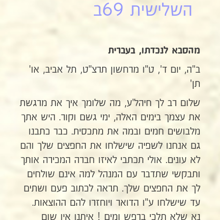
השלישית 69ב
מהסבא לנכדתו, בעברית
ב"ה, יום ד', ט"ו מרחשון תרצ"ט, תל אביב, או'
תן'
שלום רב לך חיהל'ע, מה שלומך איך את מרגשת
את עצמך בימים האלה, ימי גשם וקור. היש אתך
מלבושים חמים ובמה את מתכסית. כבר כתבנו
גם אנחנו לשפיה שישלחו את החפצים שלך והם
לא עונים. אולי תכתבי לאיזו חברה המכירה אותך
ותבקשי שתדבר עם המנהל למה אינם שולחים
לך את החפצים שלך. תראה לכתוב פעם ושתים
עד שישלחו ע"ו הדואר ויוחזרו להם ההוצאות.
נא שלא תלכי ברפש ומים ! איתנו אין שום