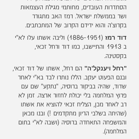
הסתדרות העובדים, מחותמי מגילת העצמאות
ושר בממשלת ישראל. רמז האב מתגורר
בקרוצ'ה והוא ידידם הקרוב של המתכתבים.
דוד רמז
(1886-1951) וליבה אשתו עלו לא"י
ב 1913 והתיישבו, כמו דוד ורחל זכאי,
בקסטינה.
"רחל ויענקל'ה"
הם רחל, אשתו של דוד זכאי,
ובנם הפעוט יעקב. הללו נותרו לבד בא"י לאחר
שדוד, שהיה בביקור ברוסיה, "נתקע" שם עם
פרוץ המלחמה בלי יכולת לחזור ארצה. זמן לא
רב לאחר מכן, הצליח זכאי להוציא את אשתו
(שהיתה בשלבי הריון מתקדמים !) ובנו מכאן
והמשפחה התאחדה ברוסיה (ושבה לא"י בתום
המלחמה).