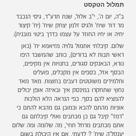
תמלול הטקסט
ב"ה, יום ה', י"ב אלול, שנת תרע"ד, גיסי הנכבד
מר דוד שיח' ולגיס זלמן יצחק שיח' (יח' קיצור
יחיה או יחיו החוזר על עצמו כדרך ביטוי מובנית).
שלום. קיבלתי אתמול גלויה מזיאמא יח' (כאן
ראשי תבות לא ברורים), כותב שהמשבר היפו
נורא, הבאנקים סגורים, בחנויות אין מקיפים,
הכסף אזל, כספים אין מקבלים, פועלים
ותלמידים משוטטים רעבים בחוצות. מאד מאד
נחוץ שתחקרו במינסק איך ובאיזה אופן יכולים
להמציא להם כסף. כפי הנראה הלא הולכות
אוניות מהתם להכא וכמובן גם מהכא להתם כי
"רמז" קיבל גם כן מכתבים ואולי קיבלתם גם
אתם מכתבים מרחל תחי', מה שלומה ומה שלום
יענקל'ה שיח' ? לדעתי, אם אין היכולת בשום