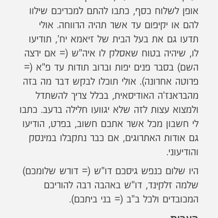
אופן לשלוח כסף, כתבו להתם למכריכם שילוו
להם או יקיפום עד אשר תהיה הרווחה. אולי
תדעו גם את בעל הבית של זיאמא יח', תודיעו
לו, שיהיה בטוח שאסלק לו איה"ש (= אם ירצה
השם) בסבר פנים יפות וברוב תודות עד פ"א (=
פרוטה אחרונה). אולי תוכלו לבקש דבר מה בזה
מהבראנז'ה האודיסאית, בכלל צריך להשתדל
ולמצוא עצות לזה שלא יגוועו חלילה ברעב. כתבו
לי חשבון מכל אשר אתכם חשוב, בפרט, הודיעו
גם אודות האתרוגים, אם כבר נתקבלו במינסק
והודיעוני.
היו שלום כנפש גיסכם דו"ש (= דורש שלומכם)
שלמה זלקינד, דו"ש באהבה רבה להוריכם
המכובדים ולכל ב"ב (= בני ביתכם).