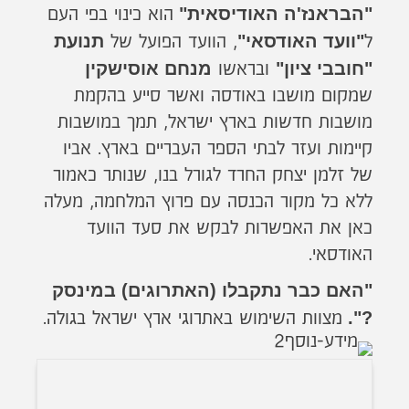
"הבראנז'ה האודיסאית"
הוא כינוי בפי העם
"וועד האודסאי"
תנועת
ל
, הוועד הפועל של
"חובבי ציון"
מנחם אוסישקין
ובראשו
שמקום מושבו באודסה ואשר סייע בהקמת
מושבות חדשות בארץ ישראל, תמך במושבות
קיימות ועזר לבתי הספר העבריים בארץ. אביו
של זלמן יצחק החרד לגורל בנו, שנותר כאמור
ללא כל מקור הכנסה עם פרוץ המלחמה, מעלה
כאן את האפשרות לבקש את סעד הוועד
האודסאי.
"האם כבר נתקבלו (האתרוגים) במינסק
?".
מצוות השימוש באתרוגי ארץ ישראל בגולה.