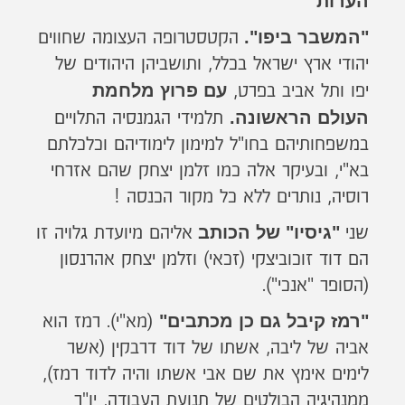
הערות
"המשבר ביפו".
הקטסטרופה העצומה שחווים
יהודי ארץ ישראל בכלל, ותושביהן היהודים של
עם פרוץ מלחמת
יפו ותל אביב בפרט,
העולם הראשונה.
תלמידי הגמנסיה התלויים
במשפחותיהם בחו"ל למימון לימודיהם וכלכלתם
בא"י, ובעיקר אלה כמו זלמן יצחק שהם אזרחי
רוסיה, נותרים ללא כל מקור הכנסה !
"גיסיו" של הכותב
שני
אליהם מיועדת גלויה זו
הם דוד זוכוביצקי (זכאי) וזלמן יצחק אהרנסון
(הסופר "אנכי").
"רמז קיבל גם כן מכתבים"
(מא"י). רמז הוא
אביה של ליבה, אשתו של דוד דרבקין (אשר
לימים אימץ את שם אבי אשתו והיה לדוד רמז),
ממנהיגיה הבולטים של תנועת העבודה, יו"ר