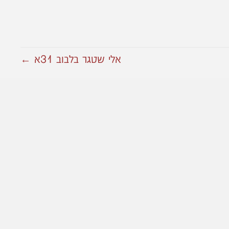
אלי שטגר בלבוב 31א ←