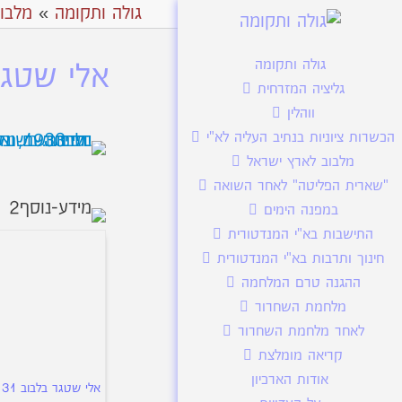
גולה ותקומה
»
מלבו
גולה ותקומה
אלי שטגר 
גליציה המזרחית
ווהלין
הכשרות ציוניות בנתיב העליה לא"י
מלבוב לארץ ישראל
"שארית הפליטה" לאחר השואה
במפנה הימים
התישבות בא"י המנדטורית
חינוך ותרבות בא"י המנדטורית
ההגנה טרם המלחמה
מלחמת השחרור
לאחר מלחמת השחרור
קריאה מומלצת
אודות הארכיון
אלי שטגר בלבוב 31