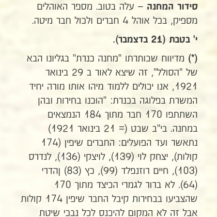
– עלה בטוב. מספר האוהלים
סידור המחנה
מספיק, בכל אוהל 4 חברים ולכול חבר מיטה.
י' בטבת (21 בדצמבר).
מדיווח שכותרתו "מחנה כנרת" בגליונו הבא
(*)
של "הסולל", זה שיצא לאור ב 29 בינואר
1921, אנו יכולים ללמוד מיהו אותו מורה יחיד
המשרת בפלוגה בכנרת: "הוכנו בחירות ובהן
השתתפו 170 חבר מתוך 184 הנמצאים
במחנה. בי"ב שבט (= 21 בינואר 1921)
נתאשר ועד הפועלים: החברים שיפין (174
קולות), יצחק לוי (139), לויצקי (136), לנדרס
(103), חיים רוזנפלד (99), כץ (83) ןהדרי
(64). לא ברור לגמרי הכיצד מתוך 170
שהצביעו בבחירות קיבל החבר שיפין 174 קולות
אבל זה לא המקום להיכנס לכל נבכי שיטת