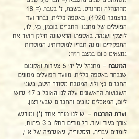
משתתפים שנים מהצבא (= הבריטי), שנים
מההנהלה ומהנדס. בשבת, ז' בטבת (= 18
בדצמבר 1920), באספה כללית, נבחר ועד
הפועלים של מחננו: החברים בוכמן, כץ, לוי,
לויצקי ושנהר. באספתו הראשונה חילק הועד את
התפקידים ומינה חבריו למוסדותיו. המוסדות
נמצאים כיום במצב הזה:
– מתנהל על ידי 6 צעירות ואקונום
המטבח
שנבחר באספה כללית. מוועד הפועלים ממונים
החברים כץ ולוי. המטבח מסודר היטב, בשני
השבועות הראשונים עלה לנו האוכל ב 17 גרוש
ליום, המאכלים טובים והחברים שבעי רצון.
– יש לנו מורה אחד
ומורגש
ועדת התרבות
(*)
צורך בעוד ועוד. הלימודים החלו ב 3 כיתות,
לומדים עברית, היסטוריה, גיאוגרפיה של א"י,