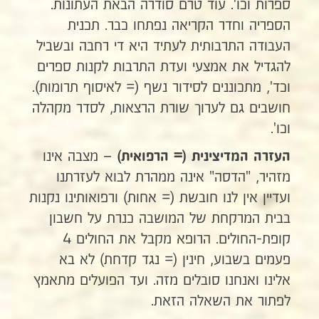
ספרות וכו'. עוד טרם סודרה הבאת העתונות.
הספריה וחדר הקריאה נפתחו כבר. תכנית
העבודה התרבותית לעתיד היא די רחבה ובשביל
להגדיל את אמצעי ועדת התרבות לקנות ספרים
וכד', מתכוננים לסידור נשף (= לאיסוף תרומות).
חושבים גם לערוך שורת הרצאות, לסדר מקהלה
וכו'.
– מצבה אינו
העזרה המדיצינית (= הרפואית)
מזהיר, "הדסה" אינה ממהרת לבוא לעזרתנו
ועדיין אין לנו חובשת (= אחות) ורפואותינו נקנות
בבית המרקחת של המושבה כנרת על חשבון
קופת-החולים. הרופא מקבל את החולים 4
פעמים בשבוע, חינין (= נגד קדחת) לא בא
אלינו ואנחנו סובלים מזה. ועד הפועלים מתאמץ
לפתור את השאלה הזאת.