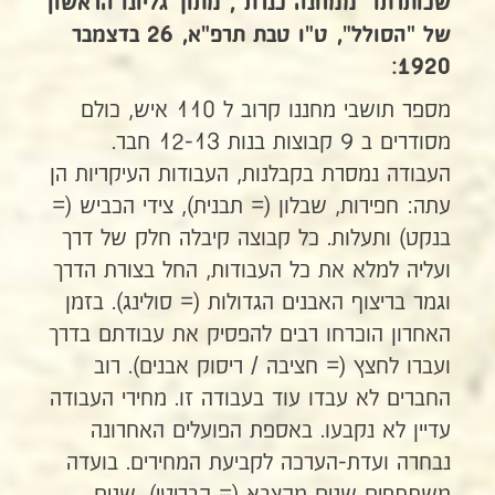
שכותרתו "ממחנה כנרת", מתוך גליונו הראשון
של "הסולל", ט"ו טבת תרפ"א, 26 בדצמבר
1920:
מספר תושבי מחננו קרוב ל 110 איש, כולם
מסודרים ב 9 קבוצות בנות 12-13 חבר.
העבודה נמסרת בקבלנות, העבודות העיקריות הן
עתה: חפירות, שבלון (= תבנית), צידי הכביש (=
בנקט) ותעלות. כל קבוצה קיבלה חלק של דרך
ועליה למלא את כל העבודות, החל בצורת הדרך
וגמר בריצוף האבנים הגדולות (= סולינג). בזמן
האחרון הוכרחו רבים להפסיק את עבודתם בדרך
ועברו לחצץ (= חציבה / ריסוק אבנים). רוב
החברים לא עבדו עוד בעבודה זו. מחירי העבודה
עדיין לא נקבעו. באספת הפועלים האחרונה
נבחרה ועדת-הערכה לקביעת המחירים. בועדה