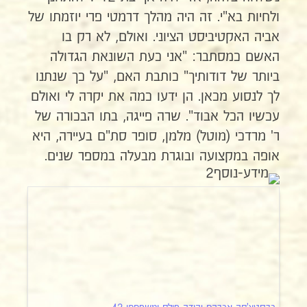
ולחיות בא"י. זה היה מהלך דרמטי פרי יוזמתו של
אביה האקטיביסט הציוני. ואולם, לא רק בו
האשם כמסתבר: "אני כעת השונאת הגדולה
ביותר של דודותיך" כותבת האם, "על כך שנתנו
לך לנסוע מכאן. הן ידעו כמה את יקרה לי ואולם
עכשיו הכל אבוד". שרה פייגה, בתו הבכורה של
ר' מרדכי (מוטל) מלמן, סופר סת"ם בעיירה, היא
אופה במקצועה ובוגרת מבעלה במספר שנים.