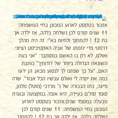
אזכור בטקסט לארוע המכונן בחיי המשפחה:
11 שנים קודם לכן נשלחה בלהה, אז ילדה אך
בת 12 ! להתחנך ולחיות בא"י. זה היה מהלך
דרמטי פרי יוזמתו של אביה האקטיביסט הציוני.
ואולם, לא רק בו האשם כמסתבר: "אני כעת
השונאת הגדולה ביותר של דודותיך" כותבת
האם, "על כך שנתנו לך לנסוע מכאן. הן ידעו
כמה את יקרה לי ואולם עכשיו הכל אבוד". שרה
פייגה, בתו הבכורה של ר' מרדכי (מוטל) מלמן,
סופר סת"ם בעיירה, היא אופה במקצועה ובוגרת
מבעלה במספר שנים.אזכור בטקסט לארוע
המכונן בחיי המשפחה: 11 שנים קודם לכן
נשלחה בלהה, אז ילדה אך בת 12 ! להתחנך