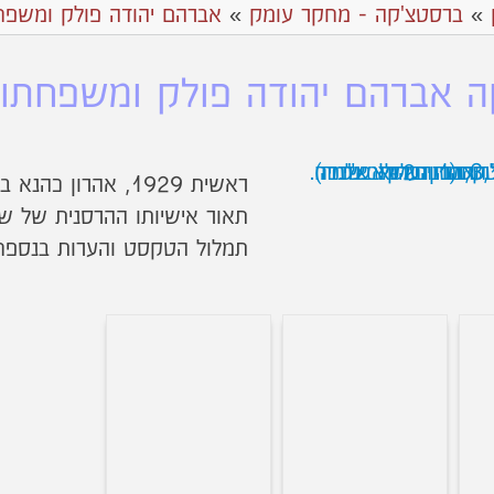
»
ברסטצ'קה - מחקר עומק
»
אברהם יהודה פולק ומשפח
 אברהם יהודה פולק ומשפחתו 24
ראשית 1929, אהרון כהנא בברסטצ'קה לרוחמה פולק בא"י.
תמלול הטקסט והערות בנספח