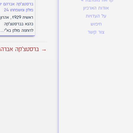
קריאה מומלצת
ברסטצ'קה אברהם יה
אודות הארכיון
פולק ומשפחתו 24
על העדויות
ראשית 1929, אהרון
כהנא בברסטצ'קה
חיפוש
לרוחמה פולק בא"י.…
צור קשר
→ ברסטצ'קה אברהם י