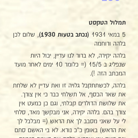
תמלול הטקסט
5 במאי 1931
, שלום לכן
(נכתב בטעות 1930)
בלהה ורוחמה
בלהה יקירה, לא ברור לנו עדיין, יכול היות
שנפליג ב 15/5 (= כלומר 10 ימים לאחר מועד
המכתב הזה !).
בלהה, לכשתתקבל גלויה זו ואת עדיין לא שלחת
את שאר הכסף, אל תשלחי כבר כי אין צורך.
את שלושת הדולרים קבלתי, וגם כן כמעט אין
צורך בהם. בלהה יקירה, אני מבקשך מאד, סלחי
לי על שאני מסבב לך את הראש (= מבלבל לך
את הראש) באופן כ"כ נורא. לא בי האשם סתם