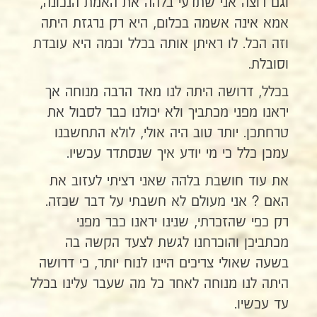
וגם רוצה אני שתדעי בלהה את האמת הנכונה,
אמא אינה אשמה בכלום, היא רק נרגזת היתה
וזה הכל. לו ראיתן אותה בכלל וכמה היא עובדת
וסובלת.
בכלל, דרושה היתה לנו מאד הרבה מנוחה אך
יראנו מפני מכתביך ולא יכולנו כבר לסבול את
טרחתכן. יותר טוב היה אולי, לולא התחשבנו
עמכן כלל כי מי יודע איך שנסתדר עכשיו.
את עוד חושבת בלהה שאני רציתי לעזוב את
האם ? אני מעולם לא חשבתי על דבר שכזה.
רק כפי שהזכרתי, שנינו יראנו כבר מפני
מכתביכן והוכרחנו לגשת לצעד הקשה בה
בשעה שאולי צריכים היינו לנוח יותר, כי דרושה
היתה לנו מנוחה לאחר כל מה שעבר עלינו בכלל
עד עכשיו.