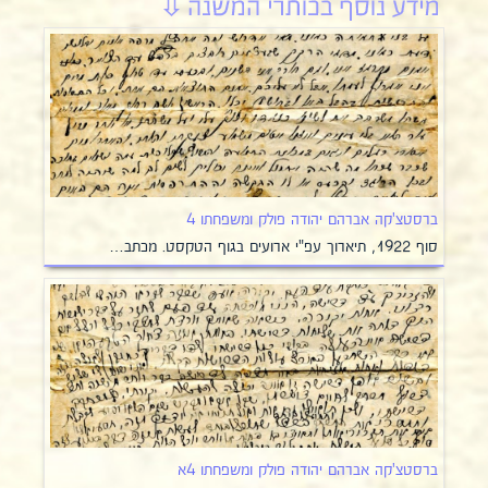
ברסטצ'קה אברהם יהודה פולק ומשפחתו 4
סוף 1922, תיארוך עפ"י ארועים בגוף הטקסט. מכתב…
ברסטצ'קה אברהם יהודה פולק ומשפחתו 4א