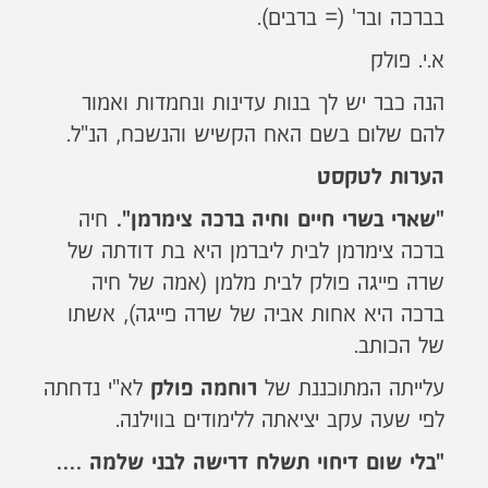
בברכה ובר' (= ברבים).
א.י. פולק
הנה כבר יש לך בנות עדינות ונחמדות ואמור
להם שלום בשם האח הקשיש והנשכח, הנ"ל.
הערות לטקסט
חיה
"שארי בשרי חיים וחיה ברכה צימרמן".
ברכה צימרמן לבית ליברמן היא בת דודתה של
שרה פייגה פולק לבית מלמן (אמה של חיה
ברכה היא אחות אביה של שרה פייגה), אשתו
של הכותב.
עלייתה המתוכננת של
לא"י נדחתה
רוחמה פולק
לפי שעה עקב יציאתה ללימודים בווילנה.
"בלי שום דיחוי תשלח דרישה לבני שלמה ....