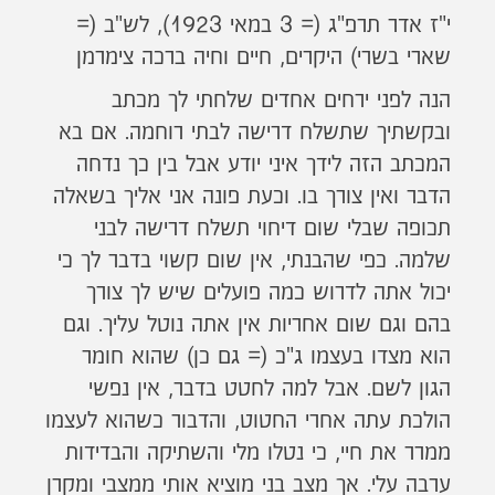
י"ז אדר תרפ"ג (= 3 במאי 1923), לש"ב (=
שארי בשרי) היקרים, חיים וחיה ברכה צימרמן
הנה לפני ירחים אחדים שלחתי לך מכתב
ובקשתיך שתשלח דרישה לבתי רוחמה. אם בא
המכתב הזה לידך איני יודע אבל בין כך נדחה
הדבר ואין צורך בו. וכעת פונה אני אליך בשאלה
תכופה שבלי שום דיחוי תשלח דרישה לבני
שלמה. כפי שהבנתי, אין שום קשוי בדבר לך כי
יכול אתה לדרוש כמה פועלים שיש לך צורך
בהם וגם שום אחריות אין אתה נוטל עליך. וגם
הוא מצדו בעצמו ג"כ (= גם כן) שהוא חומר
הגון לשם. אבל למה לחטט בדבר, אין נפשי
הולכת עתה אחרי החטוט, והדבור כשהוא לעצמו
ממרר את חיי, כי נטלו מלי והשתיקה והבדידות
ערבה עלי. אך מצב בני מוציא אותי ממצבי ומקרן