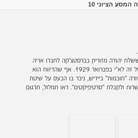
המסע הציוני 10
לח יהודה מזוריק בברסטצ'קה לחברו אריה
ולטר זמן קצר לאחר עלייתו של זה לא"י בפברואר 1929. אף שהדיווח הוא
ורה "חוכמות" ביידיש, ניכר בו הכעס על שיטת
רות ולקבלת "סרטיפיקטים". ראו תמלול, תרגום