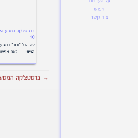
על העדויות
חיפוש
צור קשר
ברסטצ'קה המסע הציו
10
לא הכל "ורוד" במסע
הציוני …. זאת אפש
→ ברסטצ'קה המסע הצ