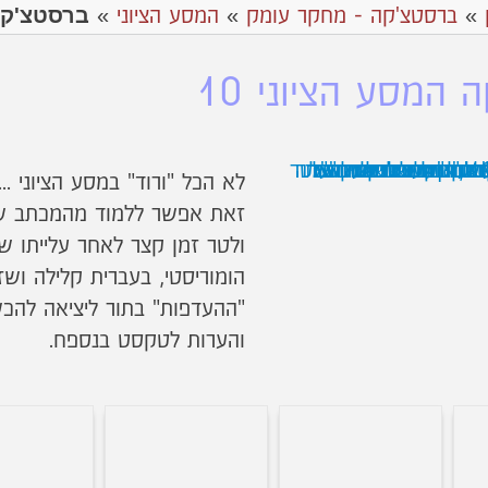
ברסטצ'קה 
»
ברסטצ'קה - מחקר עומק
»
המסע הציוני
»
המסע הציוני 10
לא הכל "ורוד" במסע הציוני ....
זאת אפשר ללמוד מהמכתב שש
הומוריסטי, בעברית קלילה ושז
"ההעדפות" בתור ליציאה להכש
והערות לטקסט בנספח.