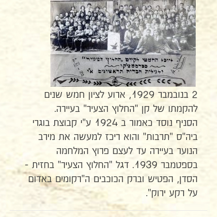
2 בנובמבר 1929, ארוע לציון חמש שנים
להקמתו של קן "החלוץ הצעיר" בעיירה.
הסניף נוסד כאמור ב 1924 ע"י קבוצת בוגרי
ביה"ס "תרבות" והוא ריכז למעשה את מירב
הנוער בעיירה עד לעצם פרוץ המלחמה
בספטמבר 1939. דגל "החלוץ הצעיר" בחזית -
הסדן, הפטיש וברק הכוכבים ה"רקומים באדום
על רקע ירוק".