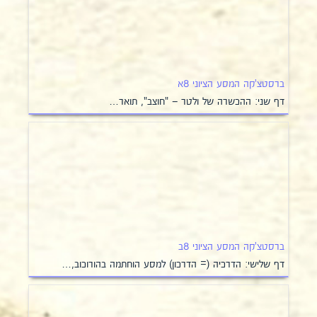
ברסטצ'קה המסע הציוני 8א
דף שני: ההכשרה של ולטר – "חוצב", תואר…
ברסטצ'קה המסע הציוני 8ב
דף שלישי: הדרכיה (= הדרכון) למסע הוחתמה בהורוכוב,…