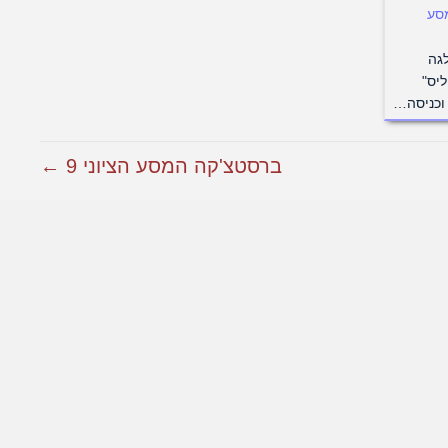
סע
לגה
ליס"
 וכניסה…
ברסטצ'קה המסע הציוני 9 ←