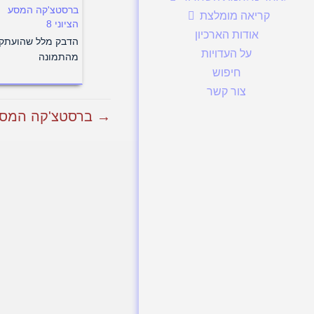
ברסטצ'קה המסע
קריאה מומלצת
הציוני 8
אודות הארכיון
הדבק מלל שהועתק
על העדויות
מהתמונה
חיפוש
צור קשר
→ ברסטצ'קה המסע הצ