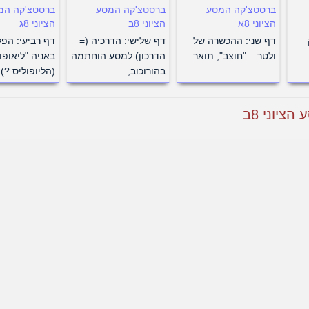
ברסטצ'קה המסע
ברסטצ'קה המסע
ברסטצ'קה המ
הציוני 8א
הציוני 8ב
הציוני 8ג
דף שני: ההכשרה של
דף שלישי: הדרכיה (=
דף רביעי: הפ
ולטר – "חוצב", תואר…
הדרכון) למסע הוחתמה
באניה "ליאופו
בהורוכוב,…
(הליופוליס ?)
יוני 8ב