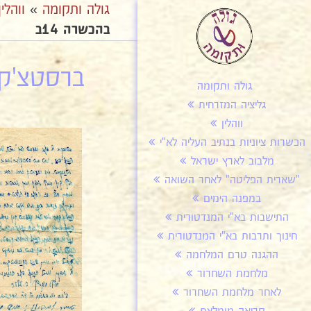
גולה ותקומה
»
ווהלין
בהכשרה 14ב
ברסטצ'קה
גולה ותקומה
גליציה המזרחית
ווהלין
הכשרות ציוניות בנתיב העליה לא"י
מלבוב לארץ ישראל
"שארית הפליטה" לאחר השואה
במפנה הימים
התישבות בא"י המנדטורית
חינוך ותרבות בא"י המנדטורית
ההגנה טרם המלחמה
מלחמת השחרור
לאחר מלחמת השחרור