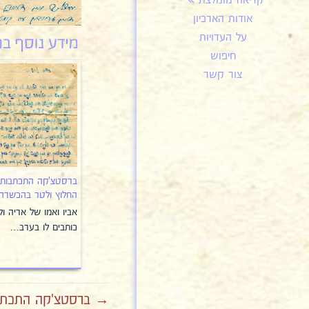
קריאה מומלצת
אודות הארכיון
על העדויות
חיפוש
צור קשר
ברסטצ'קה התכתבות
החלוץ ולטר בהכשרה 4
אביו ואמו של אריה ו
כותבים לו בערב…
→ ברסטצ'קה התכתבות