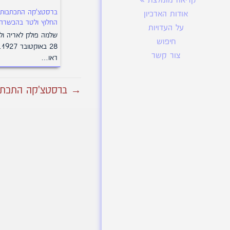
קריאה מומלצת
ברסטצ'קה התכתבות
אודות הארכיון
החלוץ ולטר בהכשרה 
על העדויות
שלמה פולק לאריה ול
חיפוש
28 באוקטובר 
צור קשר
ראו…
→ ברסטצ'קה התכתבו