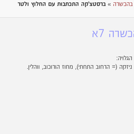
 בהכשרה
»
ברסטצ'קה התכתבות עם החלוץ ולטר
רה 7א
גלויה:
זקה (= הרחוב התחתי), מחוז הורוכוב, ווהלין.