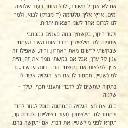
אם לא אקבל תשובה, לכל היותר בעוד שלושה
ימים, אריץ אליך טלגרמה (= מברק) לבוא, ולמה
לנו לגרום אחד לשני הוצאות יתרות.
ולטר היקר, בקשתיך כמה פעמים במכתבי
שתפנה לס. מילשטיין בדבר אותו השיר העממי
שבקשתי לרשום מאת האחרון. והיה, שאפילו זה
ענין קל ערך, אבל אם בקשתי ממך את זה, היית
צריך למלאות את בקשתי. הריני פונה עכשיו גם
למילשטיין, תמסור לו את חצי הגלויה אשר לו.
בתקוה שתשים לב לדברי ותענני תכף, שלך –
שלמה
פ.ס. את חצי הגלויה התחתונה תוכל לגזור לחוד
ולמסור לס. מילשטיין. (ועוד בשוליים) ולטר היקר,
תקרא לפני מילשטיין את דברי, אם יתקשה בהם.