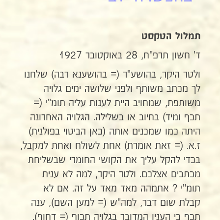
תמלול הטקסט
ד' חשון תרפ"ח, 28 באוקטובר 1927
ולטר היקר, בהושע"ר (= בהושענא רבה) שלחנו
לך מכתב משותף ולפני שלושה ימים גלויה
משותפת, שמחויב היית לענות עליה תומ"י (=
תכף ומיד) בחיוב או בשלילה. הגלויה האחרונה
היתה כמו שמכנים אותה (כאן הביטוי בפולנית)
ז.א. (= זאת אומרת) אחת לשולח ואחת למקבל,
בכדי להקל עליך את הקושי החומרי שבשליחת
מכתבים אצלכם. ולטר היקר, למה לא ענית
תומ"י ? אתמהה מאד מאד על זה. אם לא
קבלת שום דבר, למה"ש (= למען השם), ענה
תכף כי הענין המדובר בגלויה תכוף (= דחוף).