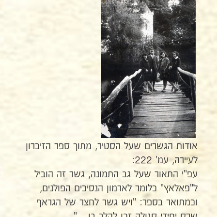
אודות הגשרים שעל הסטיר, מתוך ספר הזיכרון
לעיירה, עמ' 222:
עפ"י התאור שעל גב התמונה, גשר זה הוביל
ל"פאלאץ" כלומר לארמון הנסיכים הפולנים,
וכמתואר בספר: "ויש גשר לחצר של הגראף
שרק יחידי סגולה זכו להלך בו ....".