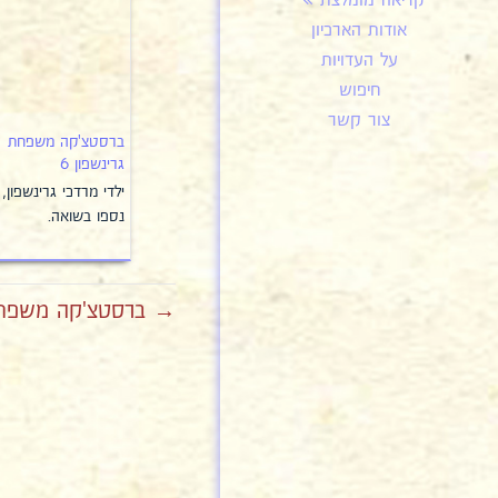
קריאה מומלצת
אודות הארכיון
על העדויות
חיפוש
צור קשר
ברסטצ'קה משפחת
גרינשפון 6
ילדי מרדכי גרינשפון,
נספו בשואה.
→ ברסטצ'קה משפחת 