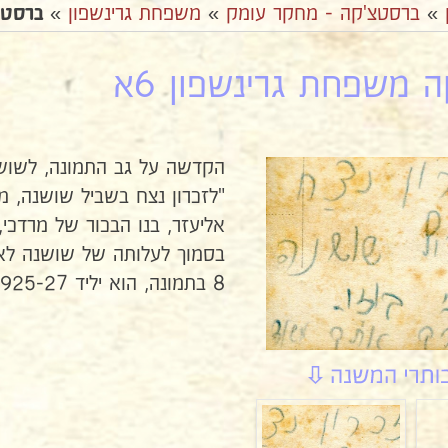
»
ברסטצ'קה - מחקר עומק
»
משפחת גרינשפון
»
ברסטצ
 משפחת גרינשפון 6א
הקדשה על גב התמונה, לשושנ
"לזכרון נצח בשביל שושנה, ממ
אליעזר, בנו הבכור של מרדכ
8 בתמונה, הוא יליד 1925-27 בקרוב.