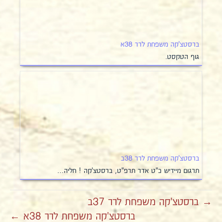
ברסטצ'קה משפחת לרר 38א
גוף הטקסט.
ברסטצ'קה משפחת לרר 38ב
תרגום מיידיש כ"ט אדר תרפ"ט, ברסטצ'קה ! חליה…
→ ברסטצ'קה משפחת לרר 37ב
ברסטצ'קה משפחת לרר 38א ←