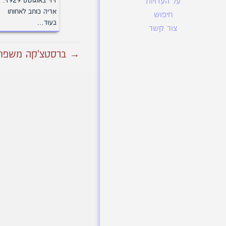
11 באוגו
על העדויות
אריה כותב לאחותו
חיפוש
בעוד…
צור קשר
→ ברסטצ'קה משפחת 