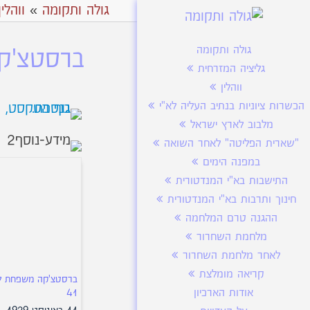
גולה ותקומה
»
ווהלין
גולה ותקומה
ברסטצ'קה
גליציה המזרחית
ווהלין
הכשרות ציוניות בנתיב העליה לא"י
מלבוב לארץ ישראל
"שארית הפליטה" לאחר השואה
במפנה הימים
התישבות בא"י המנדטורית
חינוך ותרבות בא"י המנדטורית
ההגנה טרם המלחמה
מלחמת השחרור
לאחר מלחמת השחרור
קריאה מומלצת
ברסטצ'קה משפחת ל
אודות הארכיון
41