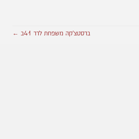
ברסטצ'קה משפחת לרר 41ב ←