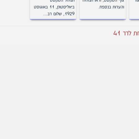
סט 1929. גור
גוף הטקסט, וראו תמלולו
תמלול הטקסט
והערות בנספח.
ביאליסטוק, 11 באוגוסט
1929, שלום רב…
לרר 41