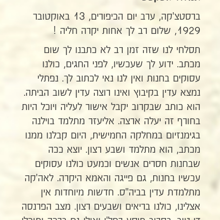
ברסטצ'קה, ערב יום הכיפורים, 13 באוקטובר
1929, שלום רב לך אחות יקרה חליה !
תסלחי לנו שזה זמן רב לא כתבנו לך שום
מכתב. ידוע לך שעכשיו, לפני החגים, כולנו
עסוקים בחנות ואין לנו נאי לכתוב לך. נפתלי
נמצא עדין בקיבוץ ואינו רוצה עדין לשוב הביתה.
הוא כותב שבקרוב יקבל אישור לעליה ויוכל היות
בחורף זה יעלה ארצה. אליעזר מתלמד בוילנה
בגימנזיום במחלקה החמישית, היום קבלנו ממנו
מכתב, הוא מתלמד ושבע רצון. יוצא ככה
שבחנות חסרים אנשים וכמעט כולנו עסוקים
עכשיו בחנות, גם פייגה והאמא היקרה. לאה'קה
מתלמדת עדין בביה"ס. חדשות מיוחדות אין
אצלינו, כולנו בריאים ושבעים רצון. מצב הפרנסה