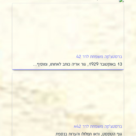
ברסטצ'קה משפחת לרר 42
13 באוקטובר 1929, גור אריה כותב לאחותו, ומוסיף…
ברסטצ'קה משפחת לרר 42א
גוף הטקסט, וראו תמלולו והערות בנספח.