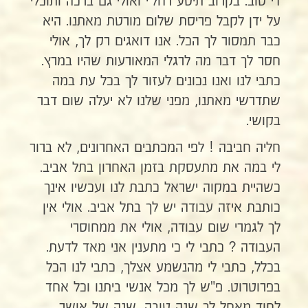
די טוב. בקרוב תיסע רחל'י ואולי גם ברכה ותוכלי
על ידן לקבל פריסת שלום מורטת מאתנו. היא
כבר תמסור לך הכל. אנו דואגים רק לך, אולי
חסר לך דבר מה לרגלי המאורעות שהיו במרץ.
כתבי לנו ואנו נכונים לעזור לך בכל עת במה
שתדרשי מאתנו, מפני שלנו לא יעלה שום דבר
בקושי.
חליה חביבה ! לפי המכתבים האחרונים, לא ברור
לי במה את מתעסקת בזמן האחרון בתל אביב.
כשהיית במקוה ישראל כתבת לנו ועכשיו אינך
כותבת איזה עבודה יש לך בתל אביב. אולי אין
לך לגמרי שום עבודה, אולי את ממחוסרי
העבודה ? כתבי לי כי מתענין אני מאד לדעת.
בכלל, כתבי לי מהנשמע אצלך, כתבי לנו הכל
בפרוטרוט. פ"ש לך מכל אנשי ביתנו וכל אחד
לחוד מאחל לך שנה טובה, שנה של אושר