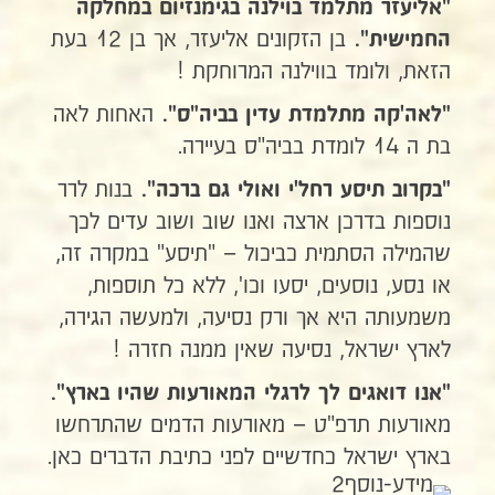
"אליעזר מתלמד בוילנה בגימנזיום במחלקה
בן הזקונים אליעזר, אך בן 12 בעת
החמישית".
הזאת, ולומד בווילנה המרוחקת !
האחות לאה
"לאה'קה מתלמדת עדין בביה"ס".
בת ה 14 לומדת בביה"ס בעיירה.
בנות לרר
"בקרוב תיסע רחל'י ואולי גם ברכה".
נוספות בדרכן ארצה ואנו שוב ושוב עדים לכך
שהמילה הסתמית כביכול – "תיסע" במקרה זה,
או נסע, נוסעים, יסעו וכו', ללא כל תוספות,
משמעותה היא אך ורק נסיעה, ולמעשה הגירה,
לארץ ישראל, נסיעה שאין ממנה חזרה !
"אנו דואגים לך לרגלי המאורעות שהיו בארץ".
מאורעות תרפ"ט – מאורעות הדמים שהתרחשו
בארץ ישראל כחדשיים לפני כתיבת הדברים כאן.