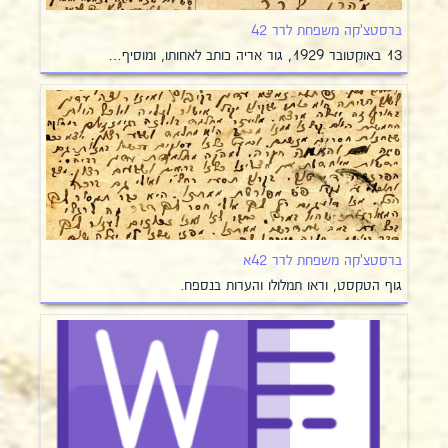
ברסטצ'קה משפחת לרר 42
13 באוקטובר 1929, גור אריה כותב לאחותו, ומוסיף…
ברסטצ'קה משפחת לרר 42א
גוף הטקסט, וראו תמלולו והערות בנספח.