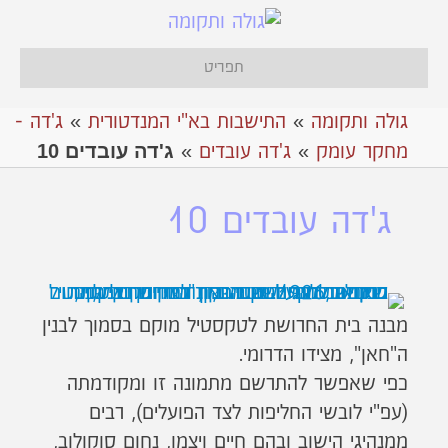
תפריט
גולה ותקומה
»
התישבות בא"י המנדטורית
»
ג'דה -
ג'דה עובדים 10
מחקר עומק
»
ג'דה עובדים
»
ג'דה עובדים 10
מבנה בית החרושת לטקסטיל מוקם בסמוך לבנין
ה"חאן", מצידו הדרומי.
כפי שאפשר להתרשם מתמונה זו ומקודמתה
(עפ"י לובשי החליפות לצד הפועלים), רבים
ממנהיגי הישוב ובהם חיים ויצמן, נחום סוקולוב,