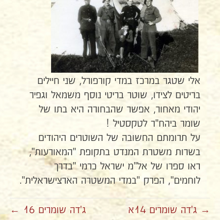
אלי שטגר במרכז במדי קורפורל, שני חיילים
בריטים לצידו, שוטר בריטי נוסף משמאל וגפיר
יהודי מאחור, אפשר שהבחורה היא בתו של
שומר ביהח"ר לטקסטיל !
על תרומתם החשובה של השוטרים היהודים
בשרות משטרת המנדט בתקופת "המאורעות",
ראו ספרו של אל"מ ישראל כרמי "בדרך
לוחמים", הפרק "במדי המשטרה הארצישראלית".
→ ג'דה שומרים 14א
ג'דה שומרים 16 ←