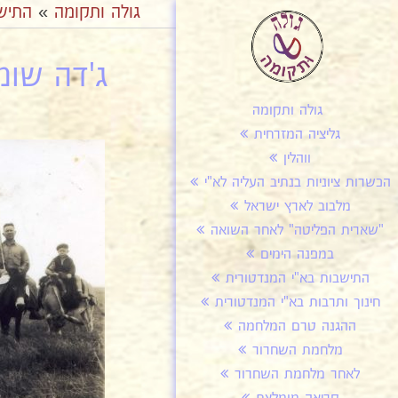
גולה ותקומה
»
התיש
ג'דה שומר
גולה ותקומה
גליציה המזרחית
ווהלין
הכשרות ציוניות בנתיב העליה לא"י
מלבוב לארץ ישראל
"שארית הפליטה" לאחר השואה
במפנה הימים
התישבות בא"י המנדטורית
חינוך ותרבות בא"י המנדטורית
ההגנה טרם המלחמה
מלחמת השחרור
לאחר מלחמת השחרור