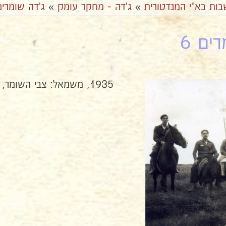
בות בא"י המנדטורית
»
ג'דה - מחקר עומק
»
ג'דה שומרים
ים 6
1935, משמאל: צבי השומר, ?, צבי קסוינר ובנו יעקב.