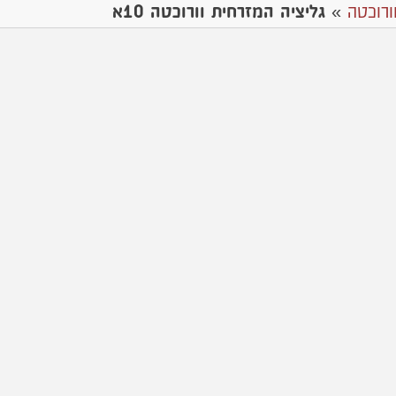
ורוכטה
»
גליציה המזרחית וורוכטה 10א