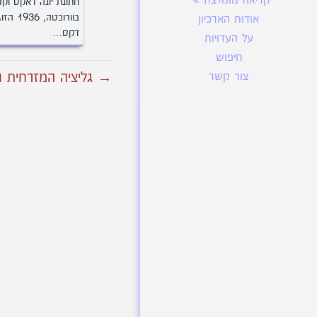
קריאה מומלצת
חתונת יונה דאקס וקר
בוורוכטה, 1936 הז
אודות הארכיון
דקס…
על העדויות
חיפוש
→ גליציה המזרחית וור
צור קשר