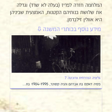
המלחמה חזרה לפריז (בעלה לא שרד) וגדלה
את שלושת בנותיהם הקטנות, האמצעית שביניהן
היא אוולין זילברמן.
גליציה המזרחית וורוכטה 7
פסיה דאקס בת אברהם והניה קסוינר, 1904-1995 בת…