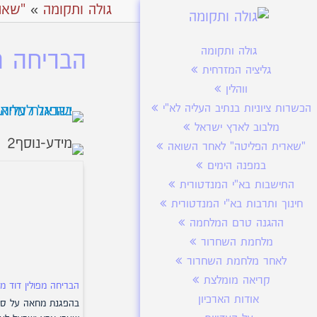
גולה ותקומה
»
"שאר
גולה ותקומה
הבריחה מפ
גליציה המזרחית
ווהלין
הכשרות ציוניות בנתיב העליה לא"י
מלבוב לארץ ישראל
"שארית הפליטה" לאחר השואה
במפנה הימים
התישבות בא"י המנדטורית
חינוך ותרבות בא"י המנדטורית
ההגנה טרם המלחמה
מלחמת השחרור
לאחר מלחמת השחרור
קריאה מומלצת
הבריחה מפולין דוד מל
אודות הארכיון
בהפגנת מחאה על סג