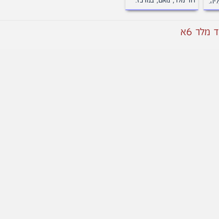
דוד מלר, נואם, במרכז.
יה.
מלר 6א