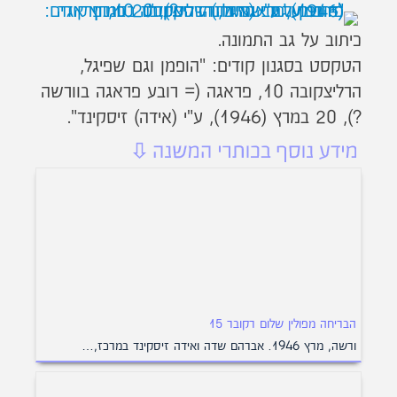
כיתוב על גב התמונה.
הטקסט בסגנון קודים: "הופמן וגם שפיגל,
הרליצקובה 10, פראגה (= רובע פראגה בוורשה
?), 20 במרץ (1946), ע"י (אידה) זיסקינד".
הבריחה מפולין שלום רקובר 15
ורשה, מרץ 1946. אברהם שדה ואידה זיסקינד במרכז,…