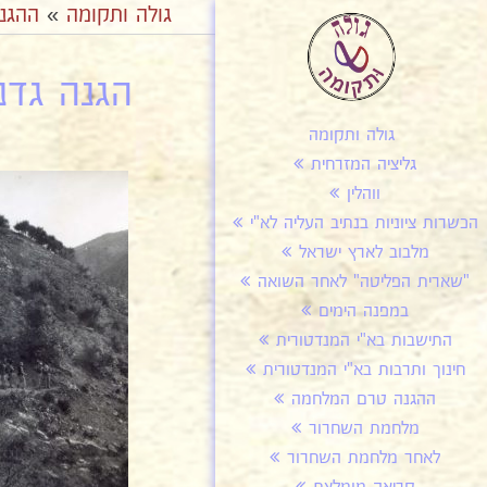
גולה ותקומה
»
ההגנ
הגנה גדנ"ע
גולה ותקומה
גליציה המזרחית
ווהלין
הכשרות ציוניות בנתיב העליה לא"י
מלבוב לארץ ישראל
"שארית הפליטה" לאחר השואה
במפנה הימים
התישבות בא"י המנדטורית
חינוך ותרבות בא"י המנדטורית
ההגנה טרם המלחמה
מלחמת השחרור
לאחר מלחמת השחרור